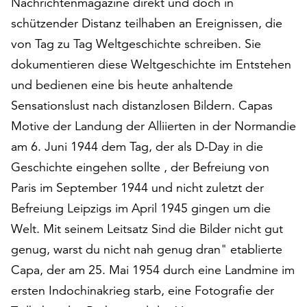
Nachrichtenmagazine direkt und doch in
am
Ende
schützender Distanz teilhaben an Ereignissen, die
der
von Tag zu Tag Weltgeschichte schreiben. Sie
Seite
dokumentieren diese Weltgeschichte im Entstehen
die
und bedienen eine bis heute anhaltende
Schaltfläche
„Cookie-
Sensationslust nach distanzlosen Bildern. Capas
Einstellungen“
Motive der Landung der Alliierten in der Normandie
zur
am 6. Juni 1944 dem Tag, der als D-Day in die
Verfügung.
Funktionale
Geschichte eingehen sollte , der Befreiung von
Cookies
Paris im September 1944 und nicht zuletzt der
werden
Befreiung Leipzigs im April 1945 gingen um die
auch
ohne
Welt. Mit seinem Leitsatz Sind die Bilder nicht gut
Ihr
genug, warst du nicht nah genug dran" etablierte
Einverständnis
Capa, der am 25. Mai 1954 durch eine Landmine im
weiterhin
ausgeführt.
ersten Indochinakrieg starb, eine Fotografie der