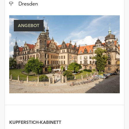
Ort
Dresden
unserer
Datenschutzerklärung
oder
dem
ANGEBOT
Impressum
.
KUPFERSTICH-KABINETT