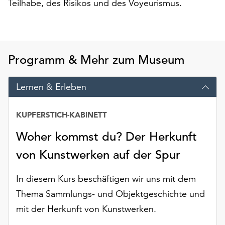
Teilhabe, des Risikos und des Voyeurismus.
Möchten
Sie
die
verwendeten
Cookies
Programm & Mehr zum Museum
anpassen,
erreichen
Lernen & Erleben
Sie
die
Einstellungen
KUPFERSTICH-KABINETT
über
die
Woher kommst du? Der Herkunft
Schaltfläche
von Kunstwerken auf der Spur
„Auswählen“.
Weitere
In diesem Kurs beschäftigen wir uns mit dem
Informationen
Thema Sammlungs- und Objektgeschichte und
finden
mit der Herkunft von Kunstwerken.
Sie
in