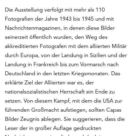
auf
Die Ausstellung verfolgt mit mehr als 110
„Alle
Fotografien der Jahre 1943 bis 1945 und mit
akzeptieren“,
um
Nachrichtenmagazinen, in denen diese Bilder
alle
seinerzeit öffentlich wurden, den Weg des
Cookies
akkreditierten Fotografen mit dem alliierten Militär
zu
akzeptieren.
durch Europa, von der Landung in Sizilien und der
Sie
Landung in Frankreich bis zum Vormarsch nach
können
Deutschland in den letzten Kriegsmonaten. Das
Ihr
erklärte Ziel der Alliierten war es, der
Einverständnis
jederzeit
nationalsozialistischen Herrschaft ein Ende zu
ändern
setzen. Von diesem Kampf, mit dem die USA zur
und
führenden Großmacht aufstiegen, sollten Capas
widerrufen.
Dafür
Bilder Zeugnis ablegen. Sie suggerieren, dass die
steht
Leser der in großer Auflage gedruckten
Ihnen