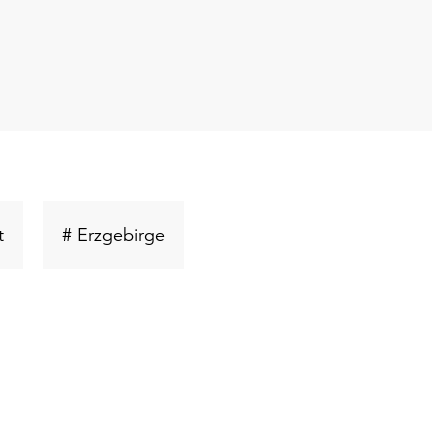
Schlüsselwort
Schlüsselwort
t
# Erzgebirge
suchen
suchen