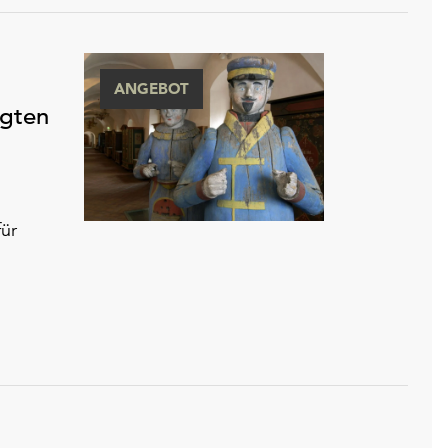
ANGEBOT
egten
ür