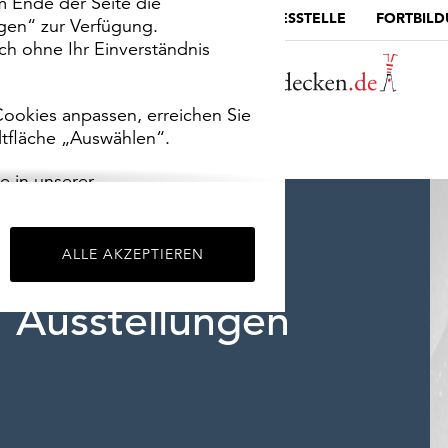
m Ende der Seite die
MUSEUMSPORTAL
DIE LANDESSTELLE
FORTBIL
ngen“ zur Verfügung.
h ohne Ihr Einverständnis
ookies anpassen, erreichen Sie
ltfläche „Auswählen“.
e in unserer
m
Impressum
.
ALLE AKZEPTIEREN
Ausstellungen