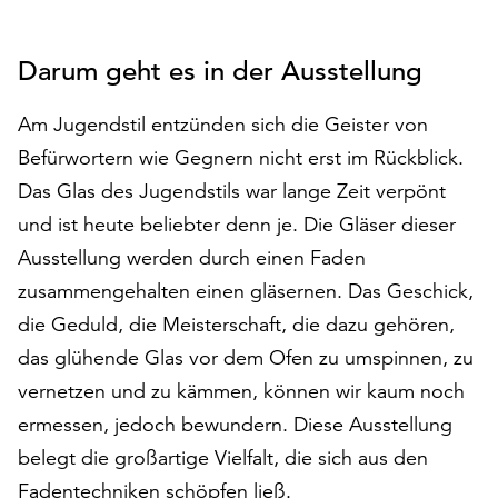
auf
„Alle
Darum geht es in der Ausstellung
akzeptieren“,
um
Am Jugendstil entzünden sich die Geister von
alle
Cookies
Befürwortern wie Gegnern nicht erst im Rückblick.
zu
Das Glas des Jugendstils war lange Zeit verpönt
akzeptieren.
und ist heute beliebter denn je. Die Gläser dieser
Sie
können
Ausstellung werden durch einen Faden
Ihr
zusammengehalten einen gläsernen. Das Geschick,
Einverständnis
die Geduld, die Meisterschaft, die dazu gehören,
jederzeit
ändern
das glühende Glas vor dem Ofen zu umspinnen, zu
und
vernetzen und zu kämmen, können wir kaum noch
widerrufen.
ermessen, jedoch bewundern. Diese Ausstellung
Dafür
belegt die großartige Vielfalt, die sich aus den
steht
Ihnen
Fadentechniken schöpfen ließ.