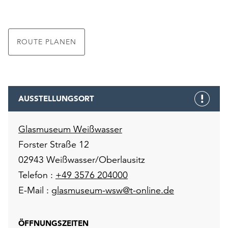
unserer
Datenschutzerklärung
oder
ROUTE PLANEN
dem
Impressum
.
AUSSTELLUNGSORT
Glasmuseum Weißwasser
Forster Straße 12
02943 Weißwasser/Oberlausitz
Telefon :
+49 3576 204000
E-Mail :
glasmuseum-wsw@t-online.de
ÖFFNUNGSZEITEN