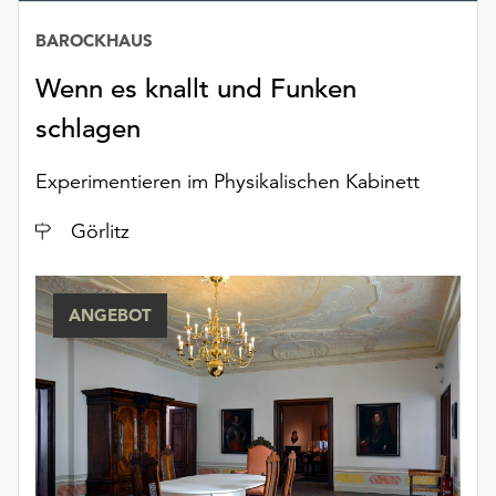
Möchten
Sie
BAROCKHAUS
die
Wenn es knallt und Funken
verwendeten
Cookies
schlagen
anpassen,
erreichen
Experimentieren im Physikalischen Kabinett
Sie
die
Ort
Görlitz
Einstellungen
über
die
ANGEBOT
Schaltfläche
„Auswählen“.
Weitere
Informationen
finden
Sie
in