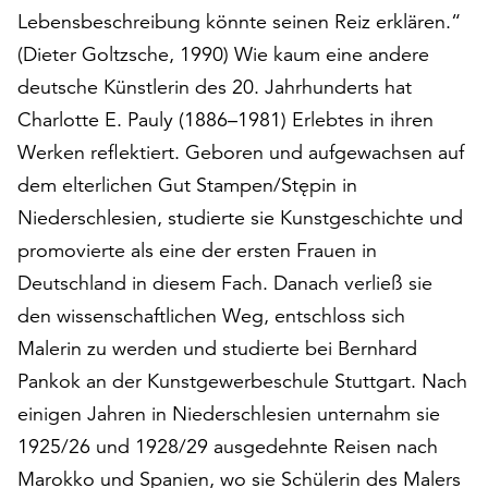
Lebensbeschreibung könnte seinen Reiz erklären.“
auf
„Alle
(Dieter Goltzsche, 1990) Wie kaum eine andere
akzeptieren“,
deutsche Künstlerin des 20. Jahrhunderts hat
um
Charlotte E. Pauly (1886–1981) Erlebtes in ihren
alle
Cookies
Werken reflektiert. Geboren und aufgewachsen auf
zu
dem elterlichen Gut Stampen/Stępin in
akzeptieren.
Niederschlesien, studierte sie Kunstgeschichte und
Sie
können
promovierte als eine der ersten Frauen in
Ihr
Deutschland in diesem Fach. Danach verließ sie
Einverständnis
den wissenschaftlichen Weg, entschloss sich
jederzeit
ändern
Malerin zu werden und studierte bei Bernhard
und
Pankok an der Kunstgewerbeschule Stuttgart. Nach
widerrufen.
einigen Jahren in Niederschlesien unternahm sie
Dafür
1925/26 und 1928/29 ausgedehnte Reisen nach
steht
Ihnen
Marokko und Spanien, wo sie Schülerin des Malers