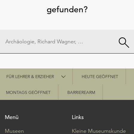
gefunden?
Schnellzugriff
FÜR LEHRER & ERZIEHER
HEUTE GEÖFFNET
MONTAGS GEÖFFNET
BARRIEREARM
Menü
Links
Museen
Kleine Museumskunde