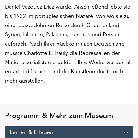
am
Daniel Vázquez Díaz wurde. Anschließend lebte sie
Ende
bis 1932 im portugiesischen Nazaré, von wo sie zu
der
Seite
einer ausgedehnten Reise durch Griechenland,
die
Syrien, Libanon, Palästina, den Irak und Persien
Schaltfläche
aufbrach. Nach ihrer Rückkehr nach Deutschland
„Cookie-
Einstellungen“
musste Charlotte E. Pauly die Repressalien der
zur
Nationalsozialisten erdulden. Ihre Werke wurden als
Verfügung.
entartet diffamiert und die Künstlerin durfte nicht
Funktionale
mehr ausstellen.
Cookies
werden
auch
ohne
Ihr
Programm & Mehr zum Museum
Einverständnis
weiterhin
ausgeführt.
Lernen & Erleben