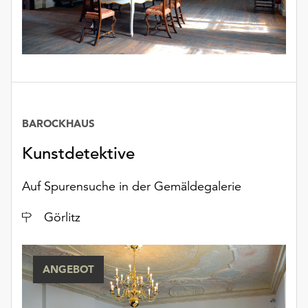
unserer
Datenschutzerklärung
oder
dem
Impressum
.
BAROCKHAUS
Kunstdetektive
Auf Spurensuche in der Gemäldegalerie
Ort
Görlitz
ANGEBOT