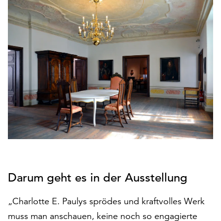
den
Betrieb
der
Seite
notwendig
sind
(funktionale
Cookies),
sowie
solche,
die
lediglich
zu
anonymen
Statistikzwecken
Darum geht es in der Ausstellung
genutzt
werden.
„Charlotte E. Paulys sprödes und kraftvolles Werk
Klicken
muss man anschauen, keine noch so engagierte
Sie