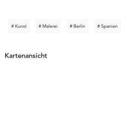
Schlüsselwort
Schlüsselwort
Schlüsselwort
Schlü
# Kunst
# Malerei
# Berlin
# Spanien
suchen
suchen
suchen
such
Kartenansicht