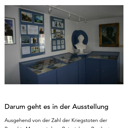
den
Betrieb
der
Seite
notwendig
sind
(funktionale
Cookies),
sowie
solche,
die
lediglich
zu
anonymen
Statistikzwecken
genutzt
Darum geht es in der Ausstellung
werden.
Ausgehend von der Zahl der Kriegstoten der
Klicken
Sie