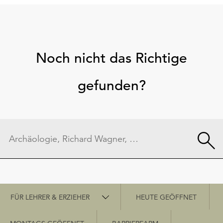
Noch nicht das Richtige
gefunden?
Schnellzugriff
FÜR LEHRER & ERZIEHER
HEUTE GEÖFFNET