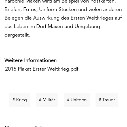
Parochie Maxen wird am Beispiel von Postkarten,
auf
Briefen, Fotos, Uniform-Stücken und vielen anderen
„Alle
Belegen die Auswirkung des Ersten Weltkrieges auf
akzeptieren“,
um
das Leben im Dorf Maxen und Umgebung
alle
dargestellt.
Cookies
zu
akzeptieren.
Sie
Weitere Informationen
können
2015 Plakat Erster Weltkrieg.pdf
Ihr
Einverständnis
jederzeit
ändern
und
Schlüsselwort
Schlüsselwort
Schlüsselwort
Schlü
# Krieg
# Militär
# Uniform
# Trauer
widerrufen.
suchen
suchen
suchen
suche
Dafür
steht
Ihnen