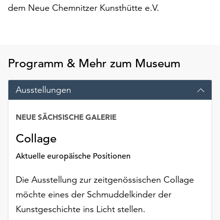
am
dem Neue Chemnitzer Kunsthütte e.V.
Ende
der
Seite
die
Schaltfläche
Programm & Mehr zum Museum
„Cookie-
Einstellungen“
Ausstellungen
zur
Verfügung.
Funktionale
NEUE SÄCHSISCHE GALERIE
Cookies
Collage
werden
auch
Aktuelle europäische Positionen
ohne
Ihr
Die Ausstellung zur zeitgenössischen Collage
Einverständnis
möchte eines der Schmuddelkinder der
weiterhin
ausgeführt.
Kunstgeschichte ins Licht stellen.