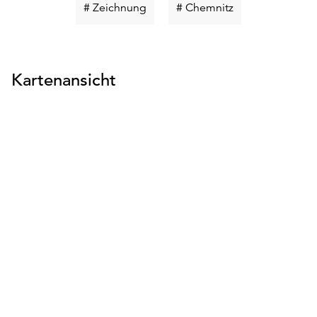
Schlüsselwort
Schlüsselwort
# Zeichnung
# Chemnitz
suchen
suchen
Kartenansicht