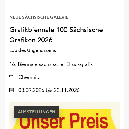
unserer
Datenschutzerklärung
NEUE SÄCHSISCHE GALERIE
oder
dem
Grafikbiennale 100 Sächsische
Impressum
.
Grafiken 2026
Lob des Ungehorsams
16. Biennale sächsischer Druckgrafik
Ort
Chemnitz
Datum
08.09.2026
bis 22.11.2026
AUSSTELLUNGEN