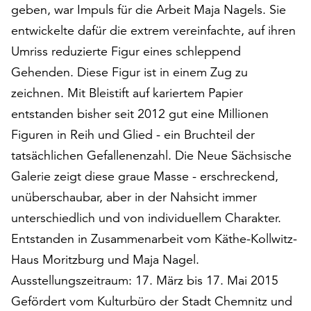
geben, war Impuls für die Arbeit Maja Nagels. Sie
auf
„Alle
entwickelte dafür die extrem vereinfachte, auf ihren
akzeptieren“,
Umriss reduzierte Figur eines schleppend
um
Gehenden. Diese Figur ist in einem Zug zu
alle
zeichnen. Mit Bleistift auf kariertem Papier
Cookies
zu
entstanden bisher seit 2012 gut eine Millionen
akzeptieren.
Figuren in Reih und Glied - ein Bruchteil der
Sie
tatsächlichen Gefallenenzahl. Die Neue Sächsische
können
Ihr
Galerie zeigt diese graue Masse - erschreckend,
Einverständnis
unüberschaubar, aber in der Nahsicht immer
jederzeit
unterschiedlich und von individuellem Charakter.
ändern
und
Entstanden in Zusammenarbeit vom Käthe-Kollwitz-
widerrufen.
Haus Moritzburg und Maja Nagel.
Dafür
Ausstellungszeitraum: 17. März bis 17. Mai 2015
steht
Gefördert vom Kulturbüro der Stadt Chemnitz und
Ihnen