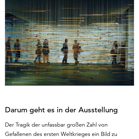
den
Betrieb
der
Seite
notwendig
sind
(funktionale
Cookies),
sowie
solche,
die
lediglich
zu
anonymen
Statistikzwecken
Darum geht es in der Ausstellung
genutzt
werden.
Der Tragik der unfassbar großen Zahl von
Klicken
Gefallenen des ersten Weltkrieges ein Bild zu
Sie