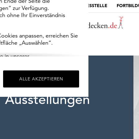
m Ende der Seite die
MUSEUMSPORTAL
DIE LANDESSTELLE
FORTBIL
ngen“ zur Verfügung.
h ohne Ihr Einverständnis
ookies anpassen, erreichen Sie
ltfläche „Auswählen“.
e in unserer
m
Impressum
.
ALLE AKZEPTIEREN
Ausstellungen