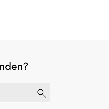
unden?