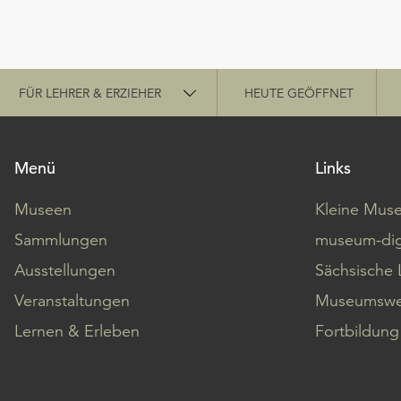
Schnellzugriff
FÜR LEHRER & ERZIEHER
HEUTE GEÖFFNET
Menü
Links
Museen
Kleine Mus
Sammlungen
museum-dig
Ausstellungen
Sächsische 
Veranstaltungen
Museumswe
Lernen & Erleben
Fortbildung