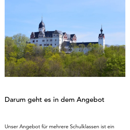
den
Betrieb
der
Seite
notwendig
sind
(funktionale
Cookies),
sowie
solche,
die
lediglich
zu
anonymen
Statistikzwecken
Darum geht es in dem Angebot
genutzt
werden.
Klicken
Unser Angebot für mehrere Schulklassen ist ein
Sie