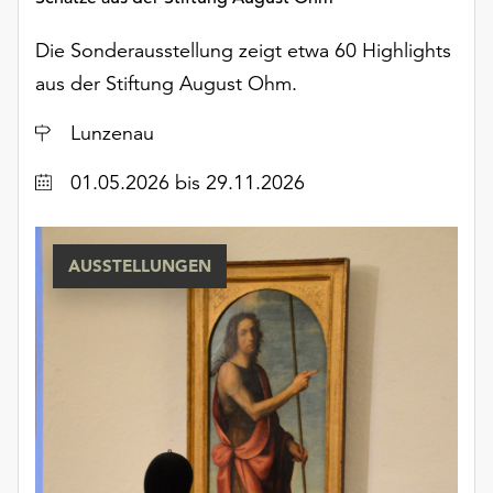
unserer
Datenschutzerklärung
Die Sonderausstellung zeigt etwa 60 Highlights
oder
aus der Stiftung August Ohm.
dem
Impressum
Ort
Lunzenau
.
Datum
01.05.2026
bis 29.11.2026
AUSSTELLUNGEN