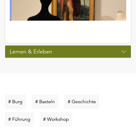
Lernen & Erleben
Schlüsselwort
Schlüsselwort
Schlüsselwort
# Burg
# Basteln
# Geschichte
suchen
suchen
suchen
Schlüsselwort
Schlüsselwort
# Führung
# Workshop
suchen
suchen