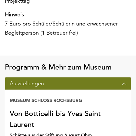
Projekttag
Möchten
Sie
Hinweis
die
7 Euro pro Schüler/Schülerin und erwachsener
verwendeten
Cookies
Begleitperson (1 Betreuer frei)
anpassen,
erreichen
Sie
die
Programm & Mehr zum Museum
Einstellungen
über
die
Ausstellungen
Schaltfläche
„Auswählen“.
MUSEUM SCHLOSS ROCHSBURG
Weitere
Von Botticelli bis Yves Saint
Informationen
finden
Laurent
Sie
in
Schätze aus der Stiftung August Ohm