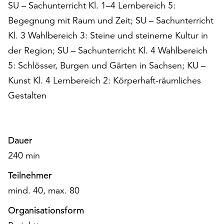
am
SU – Sachunterricht Kl. 1–4 Lernbereich 5:
Ende
Begegnung mit Raum und Zeit; SU – Sachunterricht
der
Kl. 3 Wahlbereich 3: Steine und steinerne Kultur in
Seite
der Region; SU – Sachunterricht Kl. 4 Wahlbereich
die
Schaltfläche
5: Schlösser, Burgen und Gärten in Sachsen; KU –
„Cookie-
Kunst Kl. 4 Lernbereich 2: Körperhaft-räumliches
Einstellungen“
Gestalten
zur
Verfügung.
Funktionale
Cookies
Dauer
werden
auch
240 min
ohne
Teilnehmer
Ihr
Einverständnis
mind. 40, max. 80
weiterhin
Organisationsform
ausgeführt.