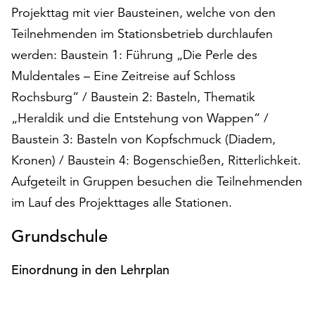
Projekttag mit vier Bausteinen, welche von den
auf
„Alle
Teilnehmenden im Stationsbetrieb durchlaufen
akzeptieren“,
werden: Baustein 1: Führung „Die Perle des
um
Muldentales – Eine Zeitreise auf Schloss
alle
Cookies
Rochsburg“ / Baustein 2: Basteln, Thematik
zu
„Heraldik und die Entstehung von Wappen“ /
akzeptieren.
Baustein 3: Basteln von Kopfschmuck (Diadem,
Sie
Kronen) / Baustein 4: Bogenschießen, Ritterlichkeit.
können
Ihr
Aufgeteilt in Gruppen besuchen die Teilnehmenden
Einverständnis
im Lauf des Projekttages alle Stationen.
jederzeit
ändern
Grundschule
und
widerrufen.
Einordnung in den Lehrplan
Dafür
steht
Ihnen