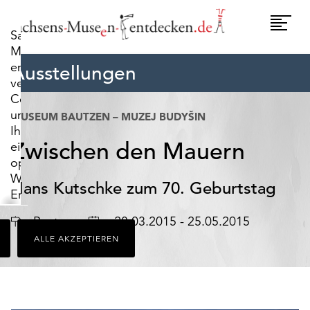
widerrufen.
Umscha
Sachsens-
Naviga
Museen-
entdecken.de
Ausstellungen
verwendet
Cookies,
um
MUSEUM BAUTZEN – MUZEJ BUDYŠIN
Ihnen
Zwischen den Mauern
ein
optimales
Webseiten-
Hans Kutschke zum 70. Geburtstag
Erlebnis
zu
Ort
Datum
Bautzen
28.03.2015 - 25.05.2015
bieten.
ALLE AKZEPTIEREN
Dazu
zählen
Cookies,
die
für