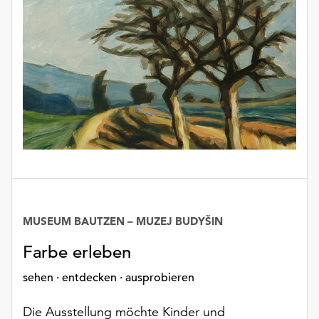
unserer
Datenschutzerklärung
oder
dem
Impressum
.
MUSEUM BAUTZEN – MUZEJ BUDYŠIN
Farbe erleben
sehen · entdecken · ausprobieren
Die Ausstellung möchte Kinder und