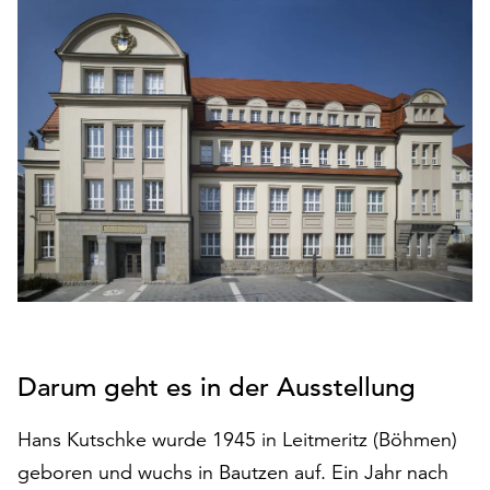
den
Betrieb
der
Seite
notwendig
sind
(funktionale
Cookies),
sowie
solche,
die
lediglich
zu
anonymen
Statistikzwecken
Darum geht es in der Ausstellung
genutzt
werden.
Hans Kutschke wurde 1945 in Leitmeritz (Böhmen)
Klicken
geboren und wuchs in Bautzen auf. Ein Jahr nach
Sie