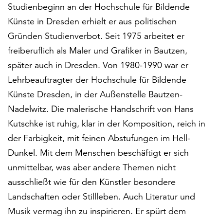
Studienbeginn an der Hochschule für Bildende
auf
„Alle
Künste in Dresden erhielt er aus politischen
akzeptieren“,
Gründen Studienverbot. Seit 1975 arbeitet er
um
freiberuflich als Maler und Grafiker in Bautzen,
alle
später auch in Dresden. Von 1980-1990 war er
Cookies
zu
Lehrbeauftragter der Hochschule für Bildende
akzeptieren.
Künste Dresden, in der Außenstelle Bautzen-
Sie
Nadelwitz. Die malerische Handschrift von Hans
können
Ihr
Kutschke ist ruhig, klar in der Komposition, reich in
Einverständnis
der Farbigkeit, mit feinen Abstufungen im Hell-
jederzeit
Dunkel. Mit dem Menschen beschäftigt er sich
ändern
und
unmittelbar, was aber andere Themen nicht
widerrufen.
ausschließt wie für den Künstler besondere
Dafür
Landschaften oder Stillleben. Auch Literatur und
steht
Musik vermag ihn zu inspirieren. Er spürt dem
Ihnen