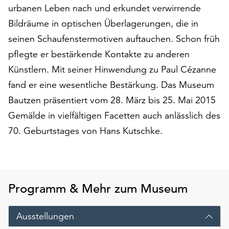
am
urbanen Leben nach und erkundet verwirrende
Ende
Bildräume in optischen Überlagerungen, die in
der
seinen Schaufenstermotiven auftauchen. Schon früh
Seite
die
pflegte er bestärkende Kontakte zu anderen
Schaltfläche
Künstlern. Mit seiner Hinwendung zu Paul Cézanne
„Cookie-
fand er eine wesentliche Bestärkung. Das Museum
Einstellungen“
zur
Bautzen präsentiert vom 28. März bis 25. Mai 2015
Verfügung.
Gemälde in vielfältigen Facetten auch anlässlich des
Funktionale
70. Geburtstages von Hans Kutschke.
Cookies
werden
auch
ohne
Ihr
Programm & Mehr zum Museum
Einverständnis
weiterhin
Ausstellungen
ausgeführt.