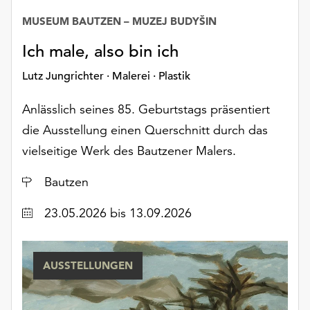
Möchten
MUSEUM BAUTZEN – MUZEJ BUDYŠIN
Sie
die
Ich male, also bin ich
verwendeten
Cookies
Lutz Jungrichter · Malerei · Plastik
anpassen,
erreichen
Anlässlich seines 85. Geburtstags präsentiert
Sie
die Ausstellung einen Querschnitt durch das
die
vielseitige Werk des Bautzener Malers.
Einstellungen
über
Ort
Bautzen
die
Schaltfläche
Datum
23.05.2026
bis 13.09.2026
„Auswählen“.
Weitere
Informationen
AUSSTELLUNGEN
finden
Sie
in