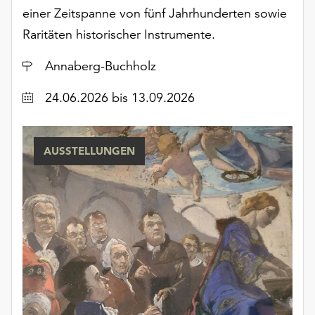
unserer
einer Zeitspanne von fünf Jahrhunderten sowie
Datenschutzerklärung
Raritäten historischer Instrumente.
oder
dem
Ort
Annaberg-Buchholz
Impressum
.
Datum
24.06.2026
bis 13.09.2026
AUSSTELLUNGEN