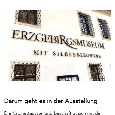
den
Betrieb
der
Seite
notwendig
sind
(funktionale
Cookies),
sowie
solche,
die
lediglich
zu
anonymen
Statistikzwecken
genutzt
werden.
Darum geht es in der Ausstellung
Klicken
Die Kabinettausstellung beschäftigt sich mit der
Sie