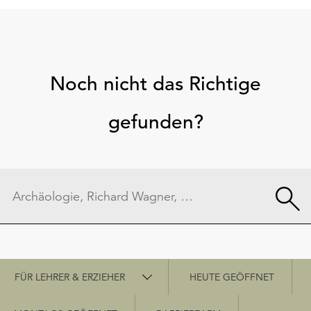
Noch nicht das Richtige
gefunden?
Schnellzugriff
FÜR LEHRER & ERZIEHER
HEUTE GEÖFFNET