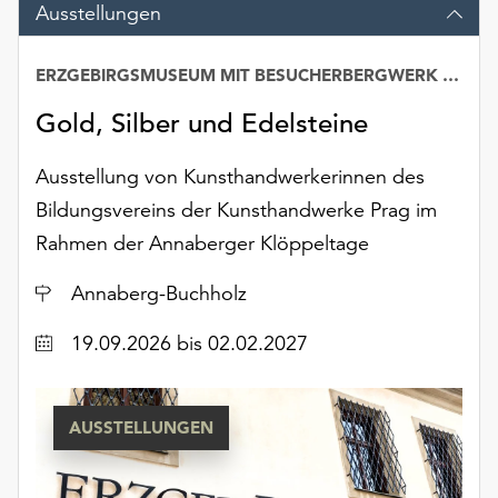
am
Ausstellungen
Ende
der
ERZGEBIRGSMUSEUM MIT BESUCHERBERGWERK „IM GÖSSNER“
Seite
die
Gold, Silber und Edelsteine
Schaltfläche
„Cookie-
Ausstellung von Kunsthandwerkerinnen des
Einstellungen“
Bildungsvereins der Kunsthandwerke Prag im
zur
Verfügung.
Rahmen der Annaberger Klöppeltage
Funktionale
Cookies
Ort
Annaberg-Buchholz
werden
Datum
auch
19.09.2026
bis 02.02.2027
ohne
Ihr
Einverständnis
AUSSTELLUNGEN
weiterhin
ausgeführt.