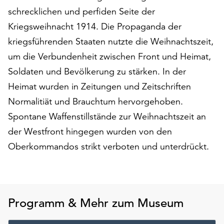
auf
schrecklichen und perfiden Seite der
„Alle
Kriegsweihnacht 1914. Die Propaganda der
akzeptieren“,
kriegsführenden Staaten nutzte die Weihnachtszeit,
um
alle
um die Verbundenheit zwischen Front und Heimat,
Cookies
Soldaten und Bevölkerung zu stärken. In der
zu
Heimat wurden in Zeitungen und Zeitschriften
akzeptieren.
Normalitiät und Brauchtum hervorgehoben.
Sie
können
Spontane Waffenstillstände zur Weihnachtszeit an
Ihr
der Westfront hingegen wurden von den
Einverständnis
Oberkommandos strikt verboten und unterdrückt.
jederzeit
ändern
und
widerrufen.
Dafür
Programm & Mehr zum Museum
steht
Ihnen