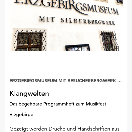
Möchten
Sie
die
verwendeten
Cookies
anpassen,
erreichen
Sie
die
Einstellungen
über
die
ERZGEBIRGSMUSEUM MIT BESUCHERBERGWERK „IM GÖSSNER“
Schaltfläche
„Auswählen“.
Klangwelten
Weitere
Das begehbare Programmheft zum Musikfest
Informationen
Erzgebirge
finden
Sie
Gezeigt werden Drucke und Handschriften aus
in