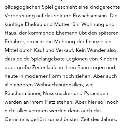
auf
pädagogischen Spiel geschieht eine kindgerechte
„Alle
Vorbereitung auf das spätere Erwachsensein. Die
akzeptieren“,
künftige Ehefrau und Mutter führ Wohnung und
um
alle
Haus, der kommende Ehemann übt den späteren
Cookies
Ernährer, erreicht die Mehrung der finanziellen
zu
Mittel durch Kauf und Verkauf. Kein Wunder also,
akzeptieren.
dass beide Spielangebote Legionen von Kindern
Sie
können
über große Zeitenläufe in ihren Bann zogen und
Ihr
heute in moderner Form noch ziehen. Aber auch
Einverständnis
alle anderen Weihnachtsutensilien, wie
jederzeit
ändern
Räuchermänner, Nussknacker und Pyramiden
und
werden an ihrem Platz stehen. Aber hier soll noch
widerrufen.
nicht alles verraten werden denn auch das
Dafür
steht
Geheimnis gehört zur schönsten Zeit des Jahres.
Ihnen