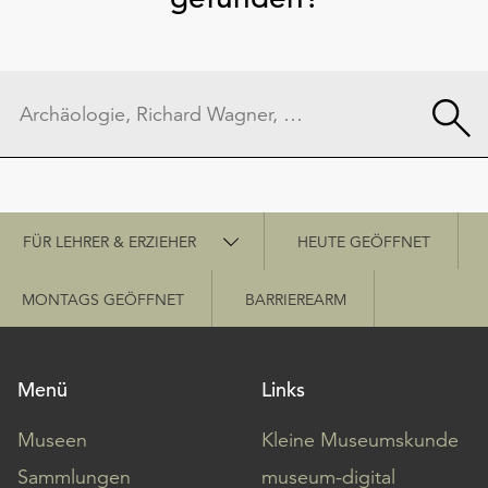
Schnellzugriff
FÜR LEHRER & ERZIEHER
HEUTE GEÖFFNET
MONTAGS GEÖFFNET
BARRIEREARM
Menü
Links
Museen
Kleine Museumskunde
Sammlungen
museum-digital