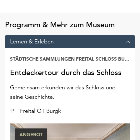
am
Ende
der
Programm & Mehr zum Museum
Seite
die
Schaltfläche
Lernen & Erleben
„Cookie-
Einstellungen“
STÄDTISCHE SAMMLUNGEN FREITAL SCHLOSS BURGK
zur
Verfügung.
Entdeckertour durch das Schloss
Funktionale
Cookies
Gemeinsam erkunden wir das Schloss und
werden
auch
seine Geschichte.
ohne
Ort
Ihr
Freital OT Burgk
Einverständnis
weiterhin
ausgeführt.
ANGEBOT