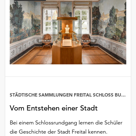
Möchten
Sie
die
verwendeten
Cookies
anpassen,
erreichen
Sie
die
Einstellungen
über
die
Schaltfläche
„Auswählen“.
STÄDTISCHE SAMMLUNGEN FREITAL SCHLOSS BURGK
Weitere
Vom Entstehen einer Stadt
Informationen
finden
Bei einem Schlossrundgang lernen die Schüler
Sie
die Geschichte der Stadt Freital kennen.
in