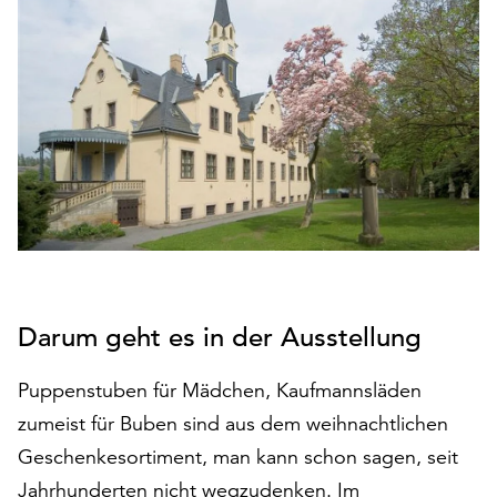
den
Betrieb
der
Seite
notwendig
sind
(funktionale
Cookies),
sowie
solche,
die
lediglich
zu
Darum geht es in der Ausstellung
anonymen
Statistikzwecken
Puppenstuben für Mädchen, Kaufmannsläden
genutzt
zumeist für Buben sind aus dem weihnachtlichen
werden.
Geschenkesortiment, man kann schon sagen, seit
Klicken
Jahrhunderten nicht wegzudenken. Im
Sie