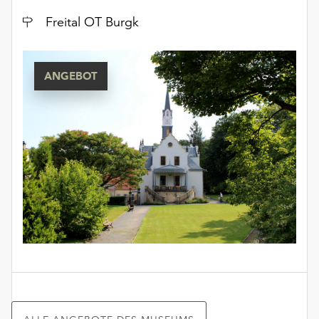
unserer
Ort
Freital OT Burgk
Datenschutzerklärung
oder
dem
ANGEBOT
Impressum
.