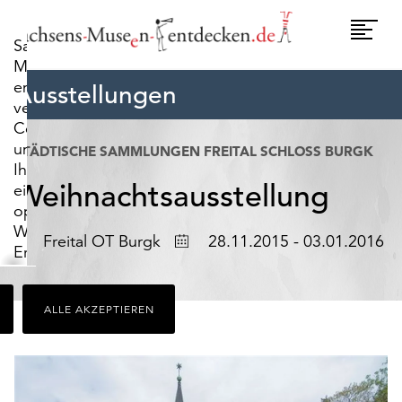
widerrufen.
Umscha
Sachsens-
Naviga
Museen-
entdecken.de
Ausstellungen
verwendet
Cookies,
um
STÄDTISCHE SAMMLUNGEN FREITAL SCHLOSS BURGK
Ihnen
Weihnachtsausstellung
ein
optimales
Webseiten-
Ort
Datum
Freital OT Burgk
28.11.2015 - 03.01.2016
Erlebnis
zu
bieten.
ALLE AKZEPTIEREN
Dazu
zählen
Cookies,
die
für