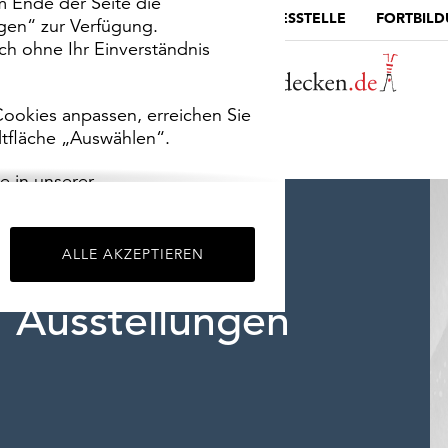
m Ende der Seite die
MUSEUMSPORTAL
DIE LANDESSTELLE
FORTBIL
ngen“ zur Verfügung.
h ohne Ihr Einverständnis
ookies anpassen, erreichen Sie
ltfläche „Auswählen“.
e in unserer
m
Impressum
.
ALLE AKZEPTIEREN
Ausstellungen