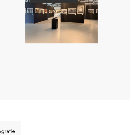
Schlüsselwort
grafie