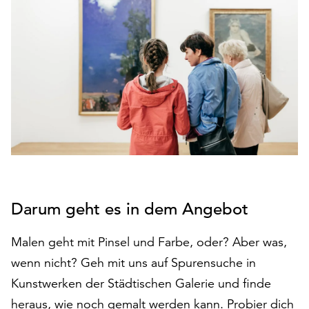
den
Betrieb
der
Seite
notwendig
sind
(funktionale
Cookies),
sowie
solche,
die
lediglich
zu
Darum geht es in dem Angebot
anonymen
Statistikzwecken
Malen geht mit Pinsel und Farbe, oder? Aber was,
genutzt
wenn nicht? Geh mit uns auf Spurensuche in
werden.
Kunstwerken der Städtischen Galerie und finde
Klicken
heraus, wie noch gemalt werden kann. Probier dich
Sie