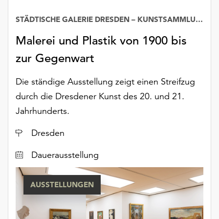
Möchten
Sie
STÄDTISCHE GALERIE DRESDEN – KUNSTSAMMLUNG
Datum
die
Malerei und Plastik von 1900 bis
verwendeten
Cookies
zur Gegenwart
anpassen,
erreichen
Die ständige Ausstellung zeigt einen Streifzug
Sie
durch die Dresdener Kunst des 20. und 21.
die
Einstellungen
Jahrhunderts.
über
die
Ort
Dresden
Schaltfläche
„Auswählen“.
Dauerausstellung
Weitere
Informationen
AUSSTELLUNGEN
finden
Sie
in