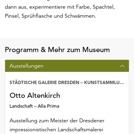
auf
dann aus, experimentiere mit Farbe, Spachtel,
„Alle
Pinsel, Sprühflasche und Schwämmen.
akzeptieren“,
um
alle
Cookies
zu
Programm & Mehr zum Museum
akzeptieren.
Sie
Ausstellungen
können
Ihr
Einverständnis
STÄDTISCHE GALERIE DRESDEN – KUNSTSAMMLUNG
jederzeit
Otto Altenkirch
ändern
und
Landschaft – Alla Prima
widerrufen.
Dafür
Ausstellung zum Meister der Dresdener
steht
impressionistischen Landschaftsmalerei
Ihnen