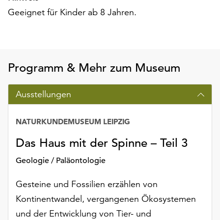
am
Geeignet für Kinder ab 8 Jahren.
Ende
der
Seite
die
Schaltfläche
Programm & Mehr zum Museum
„Cookie-
Einstellungen“
Ausstellungen
zur
Verfügung.
Funktionale
NATURKUNDEMUSEUM LEIPZIG
Cookies
werden
Das Haus mit der Spinne – Teil 3
auch
Geologie / Paläontologie
ohne
Ihr
Gesteine und Fossilien erzählen von
Einverständnis
weiterhin
Kontinentwandel, vergangenen Ökosystemen
ausgeführt.
und der Entwicklung von Tier- und