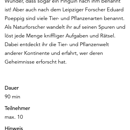
Wunder, dass sogar ein Pinguin nach ihm benannt
auf
ist! Aber auch nach dem Leipziger Forscher Eduard
„Alle
Poeppig sind viele Tier- und Pflanzenarten benannt.
akzeptieren“,
um
Als Naturforscher wandelt ihr auf seinen Spuren und
alle
löst jede Menge kniffliger Aufgaben und Rätsel.
Cookies
Dabei entdeckt ihr die Tier- und Pflanzenwelt
zu
akzeptieren.
anderer Kontinente und erfahrt, wer deren
Sie
Geheimnisse erforscht hat.
können
Ihr
Einverständnis
jederzeit
Dauer
ändern
90 min
und
widerrufen.
Teilnehmer
Dafür
max. 10
steht
Ihnen
Hinweis