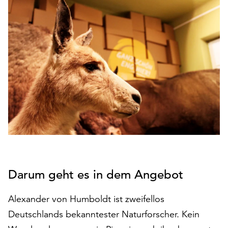
den
Betrieb
der
Seite
notwendig
sind
(funktionale
Cookies),
sowie
solche,
die
lediglich
zu
anonymen
Statistikzwecken
Darum geht es in dem Angebot
genutzt
werden.
Alexander von Humboldt ist zweifellos
Deutschlands bekanntester Naturforscher. Kein
Klicken
Sie