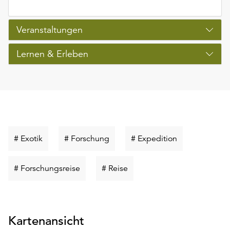
unserer
Datenschutzerklärung
Veranstaltungen
oder
dem
Lernen & Erleben
Impressum
.
Schlüsselwort
Schlüsselwort
Schlüsselwort
# Exotik
# Forschung
# Expedition
suchen
suchen
suchen
Schlüsselwort
Schlüsselwort
# Forschungsreise
# Reise
suchen
suchen
Kartenansicht