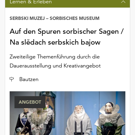
Lernen & Erleben
Möchten
Sie
die
SERBSKI MUZEJ – SORBISCHES MUSEUM
verwendeten
Auf den Spuren sorbischer Sagen /
Cookies
anpassen,
Na slědach serbskich bajow
erreichen
Sie
Zweiteilige Themenführung durch die
die
Dauerausstellung und Kreativangebot
Einstellungen
über
Ort
Bautzen
die
Schaltfläche
„Auswählen“.
ANGEBOT
Weitere
Informationen
finden
Sie
in