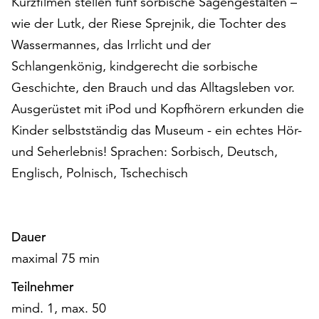
Kurzfilmen stellen fünf sorbische Sagengestalten –
auf
wie der Lutk, der Riese Sprejnik, die Tochter des
„Alle
Wassermannes, das Irrlicht und der
akzeptieren“,
um
Schlangenkönig, kindgerecht die sorbische
alle
Geschichte, den Brauch und das Alltagsleben vor.
Cookies
Ausgerüstet mit iPod und Kopfhörern erkunden die
zu
akzeptieren.
Kinder selbstständig das Museum - ein echtes Hör-
Sie
und Seherlebnis! Sprachen: Sorbisch, Deutsch,
können
Englisch, Polnisch, Tschechisch
Ihr
Einverständnis
jederzeit
ändern
Dauer
und
maximal 75 min
widerrufen.
Dafür
Teilnehmer
steht
mind. 1, max. 50
Ihnen