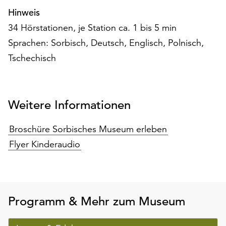
am
Hinweis
Ende
34 Hörstationen, je Station ca. 1 bis 5 min
der
Seite
Sprachen: Sorbisch, Deutsch, Englisch, Polnisch,
die
Tschechisch
Schaltfläche
„Cookie-
Einstellungen“
zur
Weitere Informationen
Verfügung.
Funktionale
Broschüre Sorbisches Museum erleben
Cookies
werden
Flyer Kinderaudio
auch
ohne
Ihr
Einverständnis
Programm & Mehr zum Museum
weiterhin
ausgeführt.