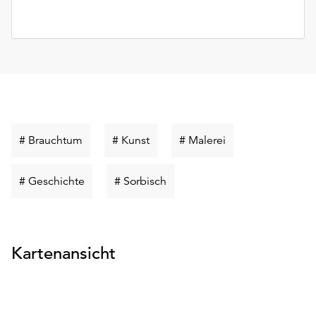
Schlüsselwort
Schlüsselwort
Schlüsselwort
# Brauchtum
# Kunst
# Malerei
suchen
suchen
suchen
Schlüsselwort
Schlüsselwort
# Geschichte
# Sorbisch
suchen
suchen
Kartenansicht