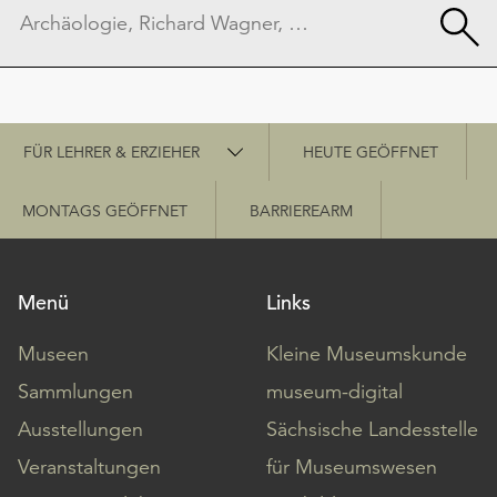
Schnellzugriff
FÜR LEHRER & ERZIEHER
HEUTE GEÖFFNET
MONTAGS GEÖFFNET
BARRIEREARM
Menü
Links
Museen
Kleine Museumskunde
Sammlungen
museum-digital
Ausstellungen
Sächsische Landesstelle
Veranstaltungen
für Museumswesen