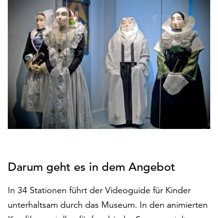
den
Betrieb
der
Seite
notwendig
sind
(funktionale
Cookies),
sowie
solche,
die
lediglich
zu
anonymen
Statistikzwecken
Darum geht es in dem Angebot
genutzt
werden.
In 34 Stationen führt der Videoguide für Kinder
unterhaltsam durch das Museum. In den animierten
Klicken
Sie