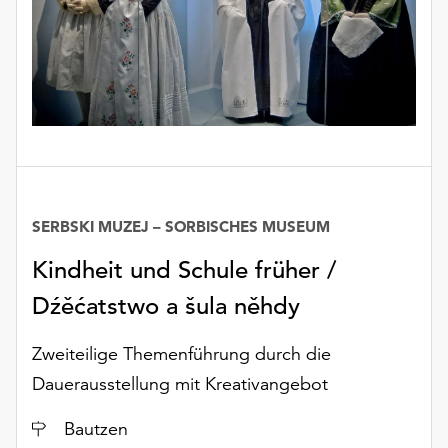
unserer
Datenschutzerklärung
oder
dem
Impressum
.
SERBSKI MUZEJ – SORBISCHES MUSEUM
Kindheit und Schule früher /
Dźěćatstwo a šula něhdy
Zweiteilige Themenführung durch die
Dauerausstellung mit Kreativangebot
Ort
Bautzen