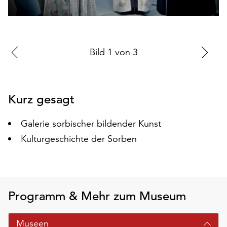
auf
„Alle
akzeptieren“,
um
Zur
Bild
1
von
3
Zu
alle
vorherigen
nä
Cookies
zu
Folie
Fo
akzeptieren.
Kurz gesagt
Sie
können
Galerie sorbischer bildender Kunst
Ihr
Einverständnis
Kulturgeschichte der Sorben
jederzeit
ändern
und
widerrufen.
Programm & Mehr zum Museum
Dafür
steht
Ihnen
Museen