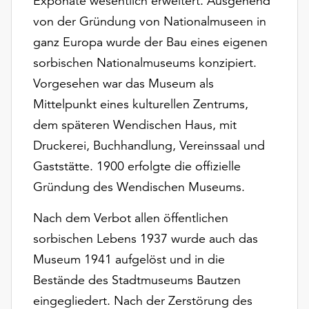
Exponate wesentlich erweitert. Ausgehend
Möchten
von der Gründung von Nationalmuseen in
Sie
die
ganz Europa wurde der Bau eines eigenen
verwendeten
sorbischen Nationalmuseums konzipiert.
Cookies
Vorgesehen war das Museum als
anpassen,
Mittelpunkt eines kulturellen Zentrums,
erreichen
Sie
dem späteren Wendischen Haus, mit
die
Druckerei, Buchhandlung, Vereinssaal und
Einstellungen
Gaststätte. 1900 erfolgte die offizielle
über
die
Gründung des Wendischen Museums.
Schaltfläche
„Auswählen“.
Nach dem Verbot allen öffentlichen
sorbischen Lebens 1937 wurde auch das
Weitere
Informationen
Museum 1941 aufgelöst und in die
finden
Bestände des Stadtmuseums Bautzen
Sie
eingegliedert. Nach der Zerstörung des
in