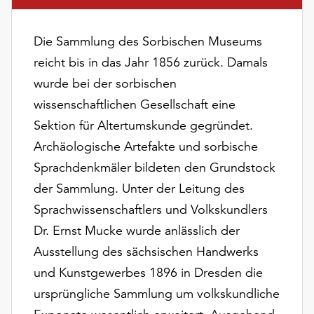
am
Ende
der
Die Sammlung des Sorbischen Museums
Seite
reicht bis in das Jahr 1856 zurück. Damals
die
wurde bei der sorbischen
Schaltfläche
„Cookie-
wissenschaftlichen Gesellschaft eine
Einstellungen“
Sektion für Altertumskunde gegründet.
zur
Archäologische Artefakte und sorbische
Verfügung.
Sprachdenkmäler bildeten den Grundstock
Funktionale
Cookies
der Sammlung. Unter der Leitung des
werden
Sprachwissenschaftlers und Volkskundlers
auch
Dr. Ernst Mucke wurde anlässlich der
ohne
Ihr
Ausstellung des sächsischen Handwerks
Einverständnis
und Kunstgewerbes 1896 in Dresden die
weiterhin
ursprüngliche Sammlung um volkskundliche
ausgeführt.