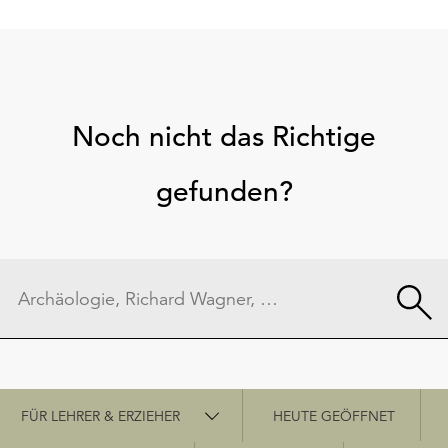
Noch nicht das Richtige
gefunden?
Schnellzugriff
FÜR LEHRER & ERZIEHER
HEUTE GEÖFFNET