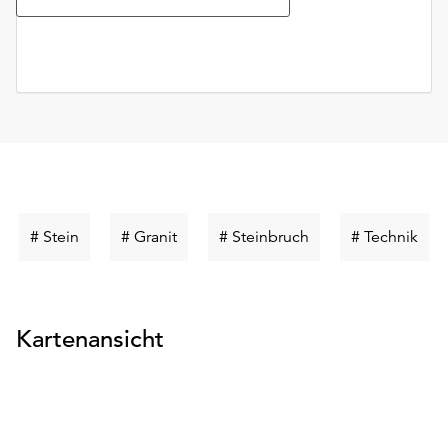
Schlüsselwort
Schlüsselwort
Schlüsselwort
Schl
# Stein
# Granit
# Steinbruch
# Technik
suchen
suchen
suchen
suc
Kartenansicht