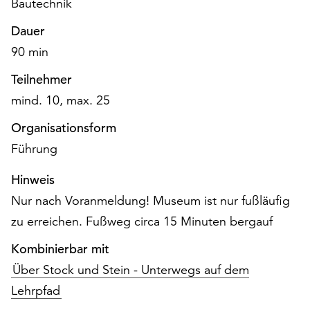
Bautechnik
am
Ende
Dauer
der
90 min
Seite
die
Teilnehmer
Schaltfläche
mind. 10, max. 25
„Cookie-
Einstellungen“
Organisationsform
zur
Führung
Verfügung.
Funktionale
Hinweis
Cookies
werden
Nur nach Voranmeldung! Museum ist nur fußläufig
auch
zu erreichen. Fußweg circa 15 Minuten bergauf
ohne
Ihr
Kombinierbar mit
Einverständnis
Über Stock und Stein - Unterwegs auf dem
weiterhin
Lehrpfad
ausgeführt.