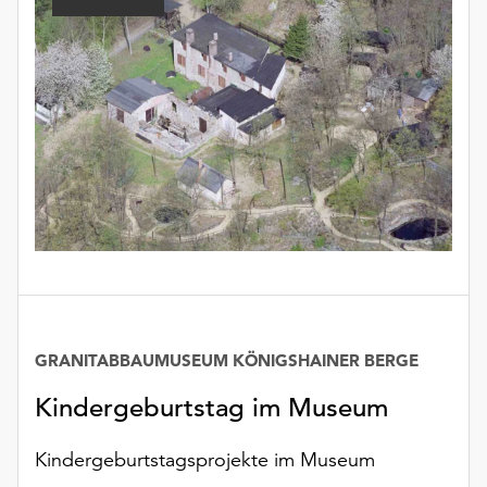
unserer
Datenschutzerklärung
oder
dem
Impressum
.
GRANITABBAUMUSEUM KÖNIGSHAINER BERGE
Kindergeburtstag im Museum
Kindergeburtstagsprojekte im Museum