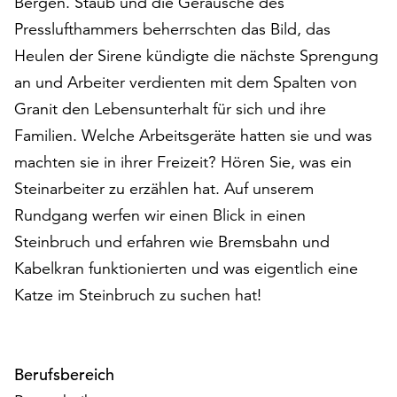
Bergen. Staub und die Geräusche des
auf
Presslufthammers beherrschten das Bild, das
„Alle
Heulen der Sirene kündigte die nächste Sprengung
akzeptieren“,
um
an und Arbeiter verdienten mit dem Spalten von
alle
Granit den Lebensunterhalt für sich und ihre
Cookies
Familien. Welche Arbeitsgeräte hatten sie und was
zu
akzeptieren.
machten sie in ihrer Freizeit? Hören Sie, was ein
Sie
Steinarbeiter zu erzählen hat. Auf unserem
können
Rundgang werfen wir einen Blick in einen
Ihr
Steinbruch und erfahren wie Bremsbahn und
Einverständnis
jederzeit
Kabelkran funktionierten und was eigentlich eine
ändern
Katze im Steinbruch zu suchen hat!
und
widerrufen.
Dafür
steht
Berufsbereich
Ihnen