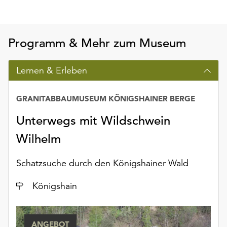
Möchten
Sie
die
Programm & Mehr zum Museum
verwendeten
Cookies
anpassen,
Lernen & Erleben
erreichen
Sie
GRANITABBAUMUSEUM KÖNIGSHAINER BERGE
die
Einstellungen
Unterwegs mit Wildschwein
über
die
Wilhelm
Schaltfläche
„Auswählen“.
Schatzsuche durch den Königshainer Wald
Weitere
Ort
Königshain
Informationen
finden
Sie
in
ANGEBOT