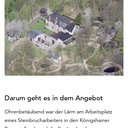
den
Betrieb
der
Seite
notwendig
sind
(funktionale
Cookies),
sowie
solche,
die
lediglich
zu
anonymen
Statistikzwecken
Darum geht es in dem Angebot
genutzt
werden.
Ohrenbetäubend war der Lärm am Arbeitsplatz
eines Steinbrucharbeiters in den Königshainer
Klicken
Sie