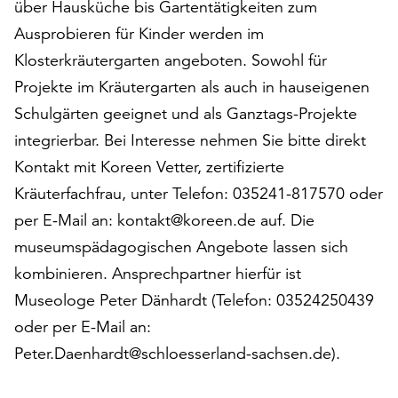
über Hausküche bis Gartentätigkeiten zum
auf
Ausprobieren für Kinder werden im
„Alle
akzeptieren“,
Klosterkräutergarten angeboten. Sowohl für
um
Projekte im Kräutergarten als auch in hauseigenen
alle
Schulgärten geeignet und als Ganztags-Projekte
Cookies
integrierbar. Bei Interesse nehmen Sie bitte direkt
zu
akzeptieren.
Kontakt mit Koreen Vetter, zertifizierte
Sie
Kräuterfachfrau, unter Telefon: 035241-817570 oder
können
per E-Mail an: kontakt@koreen.de auf. Die
Ihr
Einverständnis
museumspädagogischen Angebote lassen sich
jederzeit
kombinieren. Ansprechpartner hierfür ist
ändern
Museologe Peter Dänhardt (Telefon: 03524250439
und
widerrufen.
oder per E-Mail an:
Dafür
Peter.Daenhardt@schloesserland-sachsen.de).
steht
Ihnen