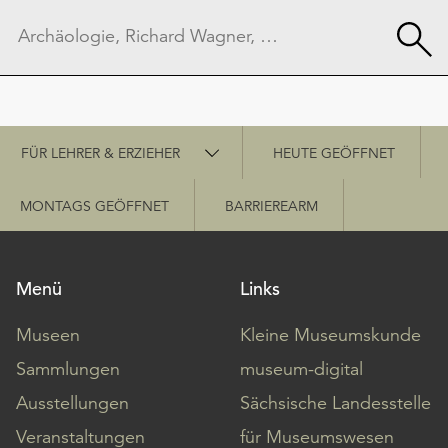
Schnellzugriff
FÜR LEHRER & ERZIEHER
HEUTE GEÖFFNET
MONTAGS GEÖFFNET
BARRIEREARM
Menü
Links
Museen
Kleine Museumskunde
Sammlungen
museum-digital
Ausstellungen
Sächsische Landesstelle
Veranstaltungen
für Museumswesen