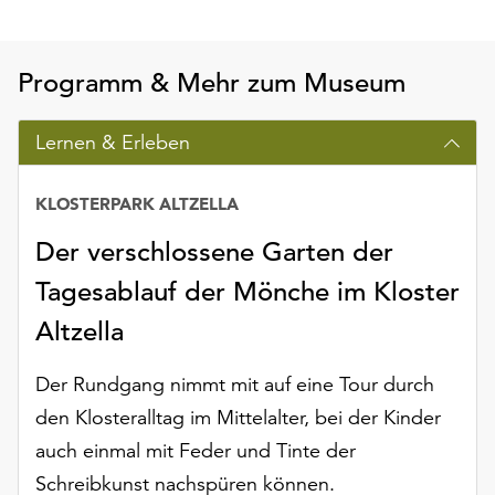
Möchten
Sie
die
Programm & Mehr zum Museum
verwendeten
Cookies
Lernen & Erleben
anpassen,
erreichen
Sie
KLOSTERPARK ALTZELLA
die
Einstellungen
Der verschlossene Garten der
über
Tagesablauf der Mönche im Kloster
die
Schaltfläche
Altzella
„Auswählen“.
Der Rundgang nimmt mit auf eine Tour durch
Weitere
Informationen
den Klosteralltag im Mittelalter, bei der Kinder
finden
auch einmal mit Feder und Tinte der
Sie
Schreibkunst nachspüren können.
in