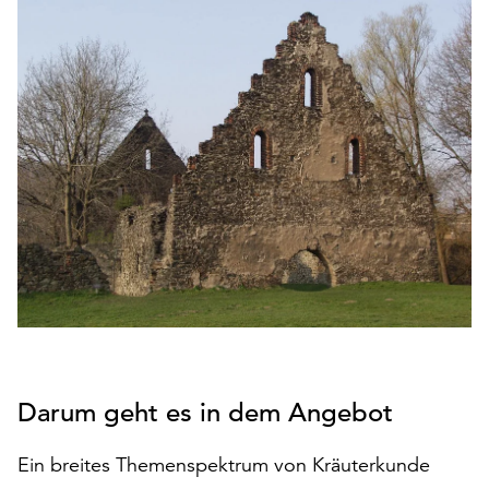
den
Betrieb
der
Seite
notwendig
sind
(funktionale
Cookies),
sowie
solche,
die
lediglich
zu
anonymen
Statistikzwecken
genutzt
Darum geht es in dem Angebot
werden.
Klicken
Ein breites Themenspektrum von Kräuterkunde
Sie