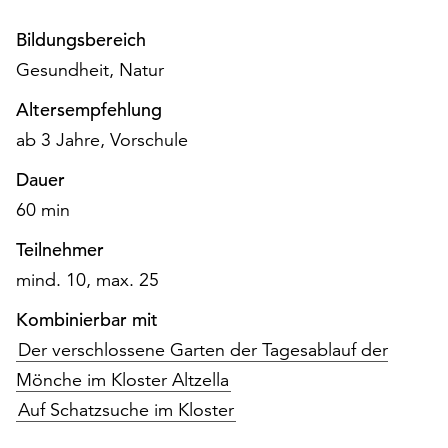
am
Ende
Bildungsbereich
der
Gesundheit, Natur
Seite
die
Altersempfehlung
Schaltfläche
ab 3 Jahre, Vorschule
„Cookie-
Einstellungen“
Dauer
zur
60 min
Verfügung.
Funktionale
Teilnehmer
Cookies
mind. 10, max. 25
werden
auch
Kombinierbar mit
ohne
Der verschlossene Garten der Tagesablauf der
Ihr
Einverständnis
Mönche im Kloster Altzella
weiterhin
Auf Schatzsuche im Kloster
ausgeführt.