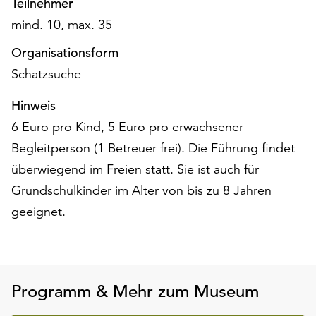
Teilnehmer
am
Ende
mind. 10, max. 35
der
Organisationsform
Seite
die
Schatzsuche
Schaltfläche
„Cookie-
Hinweis
Einstellungen“
6 Euro pro Kind, 5 Euro pro erwachsener
zur
Begleitperson (1 Betreuer frei). Die Führung findet
Verfügung.
überwiegend im Freien statt. Sie ist auch für
Funktionale
Cookies
Grundschulkinder im Alter von bis zu 8 Jahren
werden
geeignet.
auch
ohne
Ihr
Einverständnis
weiterhin
Programm & Mehr zum Museum
ausgeführt.