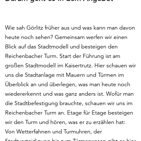
auf
„Alle
akzeptieren“,
Wie sah Görlitz früher aus und was kann man davon
um
alle
heute noch sehen? Gemeinsam werfen wir einen
Cookies
Blick auf das Stadtmodell und besteigen den
zu
Reichenbacher Turm. Start der Führung ist am
akzeptieren.
Sie
großen Stadtmodell im Kaisertrutz. Hier schauen wir
können
uns die Stadtanlage mit Mauern und Türmen im
Ihr
Überblick an und überlegen, was man heute noch
Einverständnis
jederzeit
wiedererkennt und was ganz anders ist. Wofür man
ändern
die Stadtbefestigung brauchte, schauen wir uns im
und
Reichenbacher Turm an. Etage für Etage besteigen
widerrufen.
wir den Turm und hören, was er zu erzählen hat:
Dafür
steht
Von Wetterfahnen und Turmuhren, der
Ihnen
Stadtverteidigung bis zum Türmerwesen gibt es hier