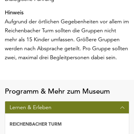
Möchten
Sie
Hinweis
die
Aufgrund der örtlichen Gegebenheiten vor allem im
verwendeten
Reichenbacher Turm sollten die Gruppen nicht
Cookies
anpassen,
mehr als 15 Kinder umfassen. Größere Gruppen
erreichen
werden nach Absprache geteilt. Pro Gruppe sollten
Sie
zwei, maximal drei Begleitpersonen dabei sein.
die
Einstellungen
über
die
Schaltfläche
Programm & Mehr zum Museum
„Auswählen“.
Weitere
Lernen & Erleben
Informationen
finden
REICHENBACHER TURM
Sie
in