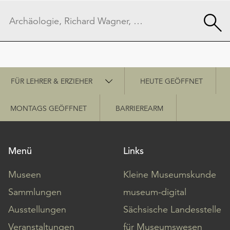
Schnellzugriff
FÜR LEHRER & ERZIEHER
HEUTE GEÖFFNET
MONTAGS GEÖFFNET
BARRIEREARM
Menü
Links
Museen
Kleine Museumskunde
Sammlungen
museum-digital
Ausstellungen
Sächsische Landesstelle
Veranstaltungen
für Museumswesen