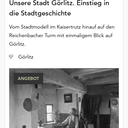
Unsere Stadt Görlitz. Einstieg in
unserer
Datenschutzerklärung
die Stadtgeschichte
oder
dem
Vom Stadtmodell im Kaisertrutz hinauf auf den
Impressum
Reichenbacher Turm mit einmaligem Blick auf
.
Görlitz.
Ort
Görlitz
ANGEBOT