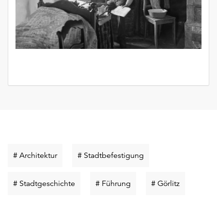
Schlüsselwort
Schlüsselwort
# Architektur
# Stadtbefestigung
suchen
suchen
Schlüsselwort
Schlüsselwort
Schlüsselw
# Stadtgeschichte
# Führung
# Görlitz
suchen
suchen
suchen