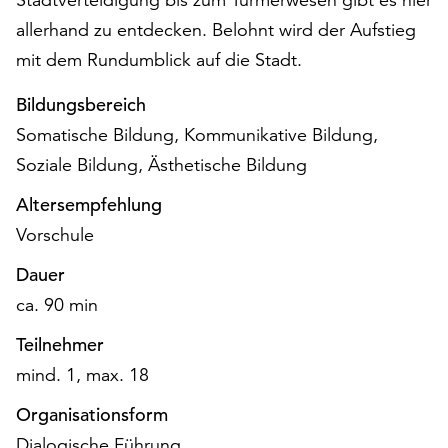
am
allerhand zu entdecken. Belohnt wird der Aufstieg
Ende
der
mit dem Rundumblick auf die Stadt.
Seite
die
Bildungsbereich
Schaltfläche
Somatische Bildung, Kommunikative Bildung,
„Cookie-
Soziale Bildung, Ästhetische Bildung
Einstellungen“
zur
Altersempfehlung
Verfügung.
Vorschule
Funktionale
Cookies
Dauer
werden
ca. 90 min
auch
ohne
Teilnehmer
Ihr
mind. 1, max. 18
Einverständnis
weiterhin
Organisationsform
ausgeführt.
Dialogische Führung