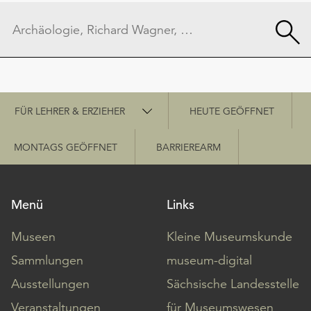
Schnellzugriff
FÜR LEHRER & ERZIEHER
HEUTE GEÖFFNET
MONTAGS GEÖFFNET
BARRIEREARM
Menü
Links
Museen
Kleine Museumskunde
Sammlungen
museum-digital
Ausstellungen
Sächsische Landesstelle
Veranstaltungen
für Museumswesen