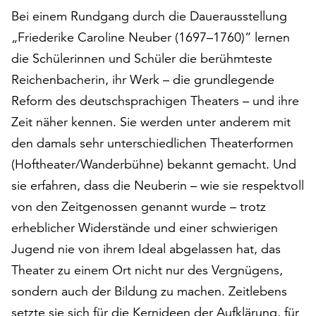
auf
Bei einem Rundgang durch die Dauerausstellung
„Alle
„Friederike Caroline Neuber (1697–1760)“ lernen
akzeptieren“,
die Schülerinnen und Schüler die berühmteste
um
alle
Reichenbacherin, ihr Werk – die grundlegende
Cookies
Reform des deutschsprachigen Theaters – und ihre
zu
Zeit näher kennen. Sie werden unter anderem mit
akzeptieren.
den damals sehr unterschiedlichen Theaterformen
Sie
können
(Hoftheater/Wanderbühne) bekannt gemacht. Und
Ihr
sie erfahren, dass die Neuberin – wie sie respektvoll
Einverständnis
von den Zeitgenossen genannt wurde – trotz
jederzeit
ändern
erheblicher Widerstände und einer schwierigen
und
Jugend nie von ihrem Ideal abgelassen hat, das
widerrufen.
Theater zu einem Ort nicht nur des Vergnügens,
Dafür
steht
sondern auch der Bildung zu machen. Zeitlebens
Ihnen
setzte sie sich für die Kernideen der Aufklärung, für