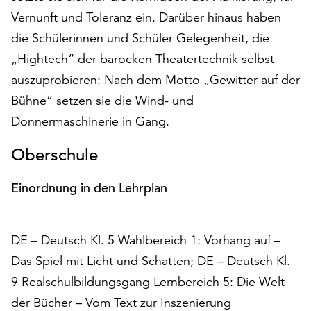
am
Vernunft und Toleranz ein. Darüber hinaus haben
Ende
die Schülerinnen und Schüler Gelegenheit, die
der
Seite
„Hightech“ der barocken Theatertechnik selbst
die
auszuprobieren: Nach dem Motto „Gewitter auf der
Schaltfläche
Bühne“ setzen sie die Wind- und
„Cookie-
Einstellungen“
Donnermaschinerie in Gang.
zur
Verfügung.
Oberschule
Funktionale
Cookies
Einordnung in den Lehrplan
werden
auch
ohne
DE – Deutsch Kl. 5 Wahlbereich 1: Vorhang auf –
Ihr
Das Spiel mit Licht und Schatten; DE – Deutsch Kl.
Einverständnis
weiterhin
9 Realschulbildungsgang Lernbereich 5: Die Welt
ausgeführt.
der Bücher – Vom Text zur Inszenierung