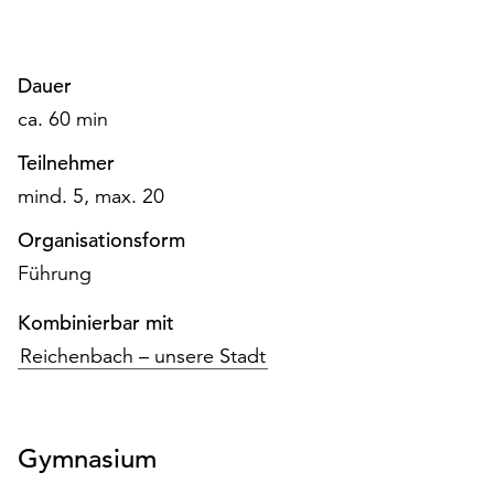
Möchten
Sie
die
Dauer
verwendeten
Cookies
ca. 60 min
anpassen,
Teilnehmer
erreichen
Sie
mind. 5, max. 20
die
Organisationsform
Einstellungen
über
Führung
die
Schaltfläche
Kombinierbar mit
„Auswählen“.
Reichenbach – unsere Stadt
Weitere
Informationen
finden
Gymnasium
Sie
in