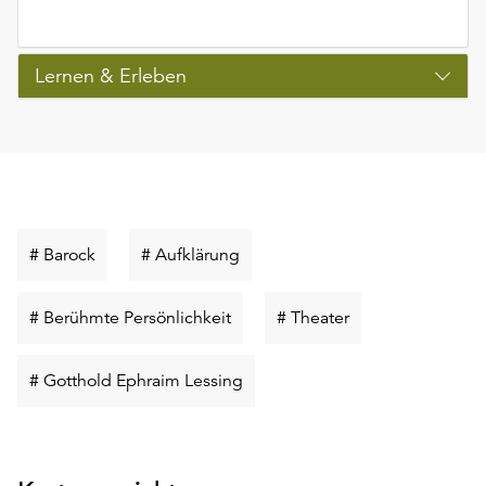
Lernen & Erleben
Schlüsselwort
Schlüsselwort
# Barock
# Aufklärung
suchen
suchen
Schlüsselwort
Schlüsselwort
# Berühmte Persönlichkeit
# Theater
suchen
suchen
Schlüsselwort
# Gotthold Ephraim Lessing
suchen