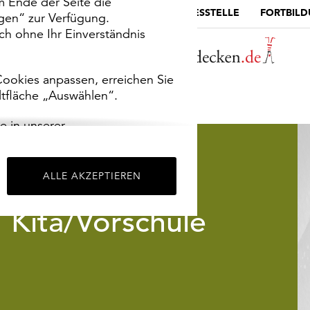
m Ende der Seite die
MUSEUMSPORTAL
DIE LANDESSTELLE
FORTBIL
ngen“ zur Verfügung.
h ohne Ihr Einverständnis
ookies anpassen, erreichen Sie
ltfläche „Auswählen“.
e in unserer
m
Impressum
.
ALLE AKZEPTIEREN
Kita/Vorschule