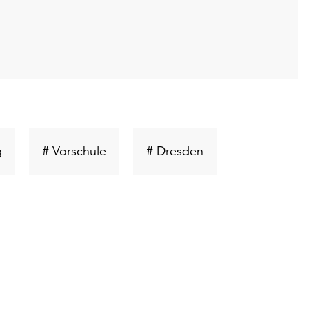
Schlüsselwort
Schlüsselwort
Schlüsselwort
g
# Vorschule
# Dresden
suchen
suchen
suchen