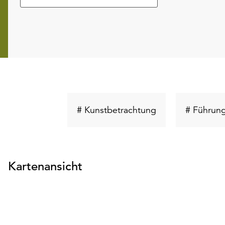
Schlüsselwort
# Kunstbetrachtung
# Führun
suchen
Kartenansicht