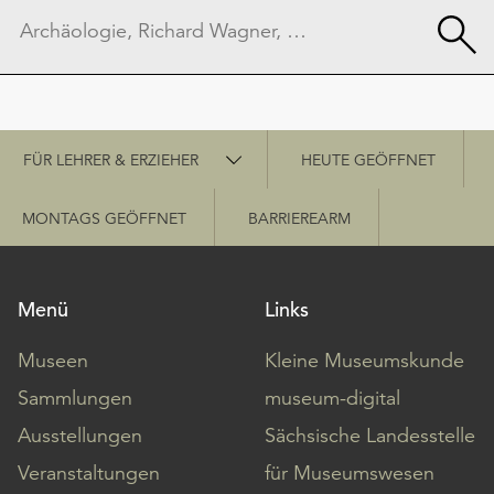
Schnellzugriff
FÜR LEHRER & ERZIEHER
HEUTE GEÖFFNET
MONTAGS GEÖFFNET
BARRIEREARM
Menü
Links
Museen
Kleine Museumskunde
Sammlungen
museum-digital
Ausstellungen
Sächsische Landesstelle
Veranstaltungen
für Museumswesen