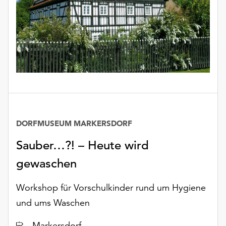
unserer
Datenschutzerklärung
oder
dem
Impressum
.
DORFMUSEUM MARKERSDORF
Sauber…?! – Heute wird
gewaschen
Workshop für Vorschulkinder rund um Hygiene
und ums Waschen
Ort
Markersdorf