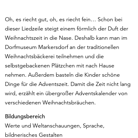
auf
„Alle
Oh, es riecht gut, oh, es riecht fein… Schon bei
akzeptieren“,
um
dieser Liedzeile steigt einem förmlich der Duft der
alle
Weihnachtszeit in die Nase. Deshalb kann man im
Cookies
Dorfmuseum Markersdorf an der traditionellen
zu
akzeptieren.
Weihnachtsbäckerei teilnehmen und die
Sie
selbstgebackenen Plätzchen mit nach Hause
können
nehmen. Außerdem basteln die Kinder schöne
Ihr
Dinge für die Adventszeit. Damit die Zeit nicht lang
Einverständnis
jederzeit
wird, erzählt ein übergroßer Adventskalender von
ändern
verschiedenen Weihnachtsbräuchen.
und
widerrufen.
Bildungsbereich
Dafür
Werte und Weltanschauungen, Sprache,
steht
Ihnen
bildnerisches Gestalten