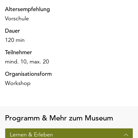
am
Altersempfehlung
Ende
der
Vorschule
Seite
Dauer
die
Schaltfläche
120 min
„Cookie-
Teilnehmer
Einstellungen“
zur
mind. 10, max. 20
Verfügung.
Organisationsform
Funktionale
Cookies
Workshop
werden
auch
ohne
Ihr
Einverständnis
Programm & Mehr zum Museum
weiterhin
ausgeführt.
Lernen & Erleben