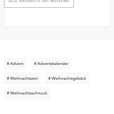
ALLE ANGEBOTE DES MUSEUMS
Schlüsselwort
Schlüsselwort
# Advent
# Adventskalender
suchen
suchen
Schlüsselwort
Schlüsselwort
# Weihnachtszeit
# Weihnachtsgebäck
suchen
suchen
Schlüsselwort
# Weihnachtsschmuck
suchen