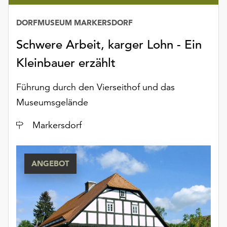
Möchten
Sie
DORFMUSEUM MARKERSDORF
die
verwendeten
Schwere Arbeit, karger Lohn - Ein
Cookies
Kleinbauer erzählt
anpassen,
erreichen
Führung durch den Vierseithof und das
Sie
die
Museumsgelände
Einstellungen
über
Ort
Markersdorf
die
Schaltfläche
„Auswählen“.
ANGEBOT
Weitere
Informationen
finden
Sie
in