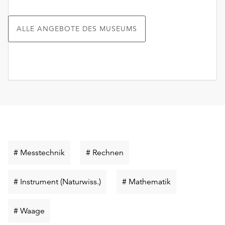
ALLE ANGEBOTE DES MUSEUMS
Schlüsselwort
Schlüsselwort
# Messtechnik
# Rechnen
suchen
suchen
Schlüsselwort
Schlüsselwort
# Instrument (Naturwiss.)
# Mathematik
suchen
suchen
Schlüsselwort
# Waage
suchen