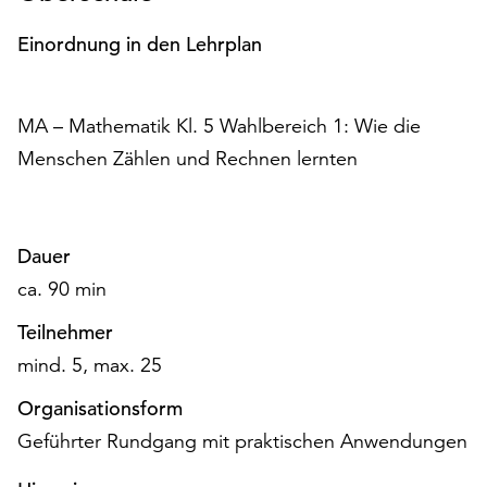
am
Ende
Einordnung in den Lehrplan
der
Seite
die
MA – Mathematik Kl. 5 Wahlbereich 1: Wie die
Schaltfläche
Menschen Zählen und Rechnen lernten
„Cookie-
Einstellungen“
zur
Verfügung.
Dauer
Funktionale
Cookies
ca. 90 min
werden
Teilnehmer
auch
ohne
mind. 5, max. 25
Ihr
Organisationsform
Einverständnis
weiterhin
Geführter Rundgang mit praktischen Anwendungen
ausgeführt.