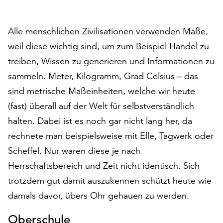
auf
„Alle
Alle menschlichen Zivilisationen verwenden Maße,
akzeptieren“,
um
weil diese wichtig sind, um zum Beispiel Handel zu
alle
treiben, Wissen zu generieren und Informationen zu
Cookies
sammeln. Meter, Kilogramm, Grad Celsius – das
zu
akzeptieren.
sind metrische Maßeinheiten, welche wir heute
Sie
(fast) überall auf der Welt für selbstverständlich
können
halten. Dabei ist es noch gar nicht lang her, da
Ihr
rechnete man beispielsweise mit Elle, Tagwerk oder
Einverständnis
jederzeit
Scheffel. Nur waren diese je nach
ändern
Herrschaftsbereich und Zeit nicht identisch. Sich
und
trotzdem gut damit auszukennen schützt heute wie
widerrufen.
Dafür
damals davor, übers Ohr gehauen zu werden.
steht
Ihnen
Oberschule