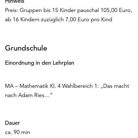
Hinweis
Möchten
Preis: Gruppen bis 15 Kinder pauschal 105,00 Euro,
Sie
die
ab 16 Kindern zuzüglich 7,00 Euro pro Kind
verwendeten
Cookies
anpassen,
erreichen
Grundschule
Sie
die
Einordnung in den Lehrplan
Einstellungen
über
die
MA – Mathematik Kl. 4 Wahlbereich 1: „Das macht
Schaltfläche
nach Adam Ries…“
„Auswählen“.
Weitere
Informationen
finden
Dauer
Sie
ca. 90 min
in