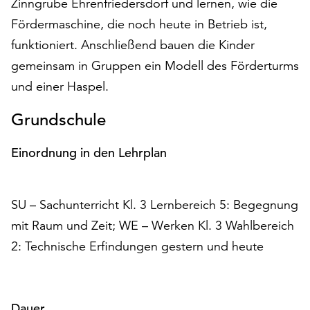
Zinngrube Ehrenfriedersdorf und lernen, wie die
am
Ende
Fördermaschine, die noch heute in Betrieb ist,
der
funktioniert. Anschließend bauen die Kinder
Seite
gemeinsam in Gruppen ein Modell des Förderturms
die
Schaltfläche
und einer Haspel.
„Cookie-
Grundschule
Einstellungen“
zur
Verfügung.
Einordnung in den Lehrplan
Funktionale
Cookies
werden
SU – Sachunterricht Kl. 3 Lernbereich 5: Begegnung
auch
mit Raum und Zeit; WE – Werken Kl. 3 Wahlbereich
ohne
Ihr
2: Technische Erfindungen gestern und heute
Einverständnis
weiterhin
ausgeführt.
Dauer