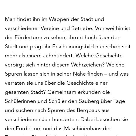
auf
„Alle
Man findet ihn im Wappen der Stadt und
akzeptieren“,
um
verschiedener Vereine und Betriebe. Von weithin ist
alle
der Förderturm zu sehen, thront hoch über der
Cookies
Stadt und prägt ihr Erscheinungsbild nun schon seit
zu
akzeptieren.
mehr als einem Jahrhundert. Welche Geschichte
Sie
verbirgt sich hinter diesem Wahrzeichen? Welche
können
Spuren lassen sich in seiner Nähe finden – und was
Ihr
verraten sie uns über die Geschichte einer
Einverständnis
jederzeit
gesamten Stadt? Gemeinsam erkunden die
ändern
Schülerinnen und Schüler den Sauberg über Tage
und
und suchen nach Spuren des Bergbaus aus
widerrufen.
Dafür
verschiedenen Jahrhunderten. Dabei besuchen sie
steht
den Fördertum und das Maschinenhaus der
Ihnen