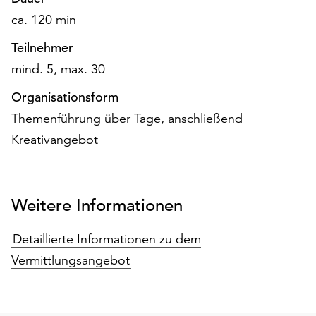
Möchten
ca. 120 min
Sie
die
Teilnehmer
verwendeten
mind. 5, max. 30
Cookies
anpassen,
Organisationsform
erreichen
Themenführung über Tage, anschließend
Sie
die
Kreativangebot
Einstellungen
über
die
Weitere Informationen
Schaltfläche
„Auswählen“.
Detaillierte Informationen zu dem
Weitere
Vermittlungsangebot
Informationen
finden
Sie
in