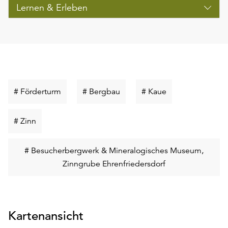
Lernen & Erleben
Schlüsselwort
Schlüsselwort
Schlüsselwort
# Förderturm
# Bergbau
# Kaue
suchen
suchen
suchen
Schlüsselwort
# Zinn
suchen
# Besucherbergwerk & Mineralogisches Museum,
Schlüsselwort
Zinngrube Ehrenfriedersdorf
suchen
Kartenansicht