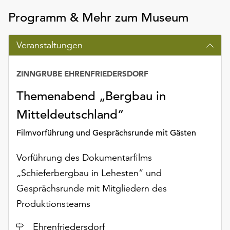
unserer
Programm & Mehr zum Museum
Datenschutzerklärung
oder
dem
Veranstaltungen
Impressum
.
ZINNGRUBE EHRENFRIEDERSDORF
Themenabend „Bergbau in
Mitteldeutschland“
Filmvorführung und Gesprächsrunde mit Gästen
Vorführung des Dokumentarfilms
„Schieferbergbau in Lehesten“ und
Gesprächsrunde mit Mitgliedern des
Produktionsteams
Ort
Ehrenfriedersdorf