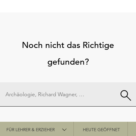
Noch nicht das Richtige
gefunden?
Schnellzugriff
FÜR LEHRER & ERZIEHER
HEUTE GEÖFFNET