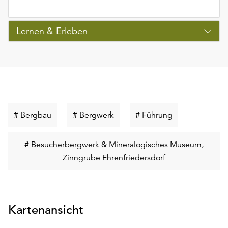
Lernen & Erleben
Schlüsselwort
Schlüsselwort
Schlüsselwort
# Bergbau
# Bergwerk
# Führung
suchen
suchen
suchen
# Besucherbergwerk & Mineralogisches Museum,
Schlüsselwort
Zinngrube Ehrenfriedersdorf
suchen
Kartenansicht