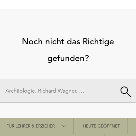
Noch nicht das Richtige
gefunden?
Schnellzugriff
FÜR LEHRER & ERZIEHER
HEUTE GEÖFFNET