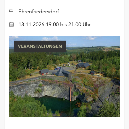
unserer
Ort
Ehrenfriedersdorf
Datenschutzerklärung
oder
Datum
13.11.2026 19.00 bis 21.00 Uhr
dem
Impressum
.
VERANSTALTUNGEN