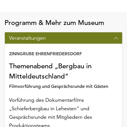
Möchten
Sie
die
Programm & Mehr zum Museum
verwendeten
Cookies
anpassen,
Veranstaltungen
erreichen
Sie
ZINNGRUBE EHRENFRIEDERSDORF
die
Einstellungen
Themenabend „Bergbau in
über
Mitteldeutschland“
die
Schaltfläche
Filmvorführung und Gesprächsrunde mit Gästen
„Auswählen“.
Weitere
Vorführung des Dokumentarfilms
Informationen
„Schieferbergbau in Lehesten“ und
finden
Gesprächsrunde mit Mitgliedern des
Sie
in
Produktionsteams