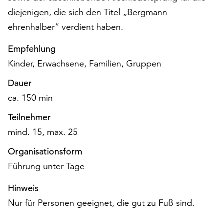
am
diejenigen, die sich den Titel „Bergmann
Ende
ehrenhalber“ verdient haben.
der
Seite
Empfehlung
die
Schaltfläche
Kinder, Erwachsene, Familien, Gruppen
„Cookie-
Dauer
Einstellungen“
zur
ca. 150 min
Verfügung.
Funktionale
Teilnehmer
Cookies
mind. 15, max. 25
werden
auch
Organisationsform
ohne
Führung unter Tage
Ihr
Einverständnis
Hinweis
weiterhin
Nur für Personen geeignet, die gut zu Fuß sind.
ausgeführt.