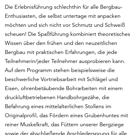
auf
Die Erlebnisführung schlechthin für alle Bergbau-
„Alle
Enthusiasten, die selbst untertage mit anpacken
akzeptieren“,
möchten und sich nicht vor Schmutz und Schweiß
um
alle
scheuen! Die Spaßführung kombiniert theoretisches
Cookies
Wissen über den frühen und den neuzeitlichen
zu
Bergbau mit praktischen Erfahrungen, die jede
akzeptieren.
Teilnehmerin/jeder Teilnehmer ausprobieren kann.
Sie
können
Auf dem Programm stehen beispielsweise die
Ihr
beschwerliche Vortriebsarbeit mit Schlägel und
Einverständnis
Eisen, ohrenbetäubende Bohrarbeiten mit einem
jederzeit
ändern
druckluftbetriebenen Handbohrgezähe, die
und
Befahrung eines mittelalterlichen Stollens im
widerrufen.
Originalprofil, das Fördern eines Grubenhuntes mit
Dafür
steht
reiner Muskelkraft, das Füttern unserer Bergziege
Ihnen
sowie der abschließende Arschledersprung für alle