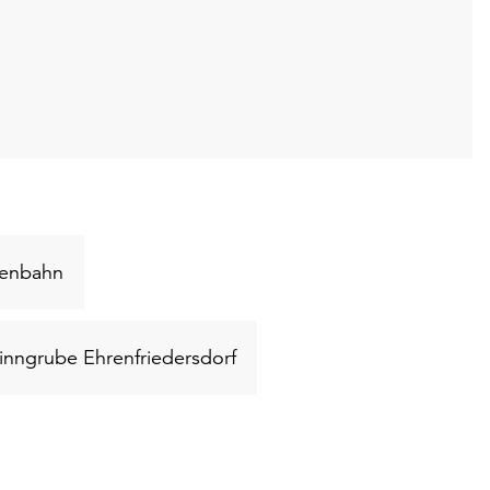
rt
Schlüsselwort
senbahn
suchen
Schlüsselwort
nngrube Ehrenfriedersdorf
suchen