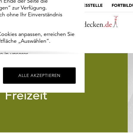
m Ende der Seite die
MUSEUMSPORTAL
DIE LANDESSTELLE
FORTBIL
ngen“ zur Verfügung.
h ohne Ihr Einverständnis
ookies anpassen, erreichen Sie
ltfläche „Auswählen“.
e in unserer
m
Impressum
.
ALLE AKZEPTIEREN
Freizeit