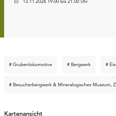
Datum
13.11.2026 19.00 bis 21.00 Uhr
Schlüsselwort
Schlüsselwo
# Grubenlokomotive
# Bergwerk
# Ei
suchen
suchen
# Besucherbergwerk & Mineralogisches Museum, Zi
Kartenansicht