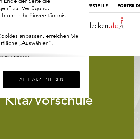
m Ende der Seite die
MUSEUMSPORTAL
DIE LANDESSTELLE
FORTBIL
ngen“ zur Verfügung.
h ohne Ihr Einverständnis
ookies anpassen, erreichen Sie
ltfläche „Auswählen“.
e in unserer
m
Impressum
.
ALLE AKZEPTIEREN
Kita/Vorschule