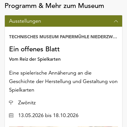
Möchten
Programm & Mehr zum Museum
Sie
die
Ausstellungen
verwendeten
Cookies
anpassen,
TECHNISCHES MUSEUM PAPIERMÜHLE NIEDERZWÖNITZ
erreichen
Ein offenes Blatt
Sie
die
Vom Reiz der Spielkarten
Einstellungen
über
Eine spielerische Annäherung an die
die
Geschichte der Herstellung und Gestaltung von
Schaltfläche
„Auswählen“.
Spielkarten
Weitere
Ort
Zwönitz
Informationen
finden
Datum
13.05.2026
bis 18.10.2026
Sie
in