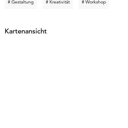
Schlüsselwort
Schlüsselwort
Schlüsselw
# Gestaltung
# Kreativität
# Workshop
suchen
suchen
suchen
Kartenansicht