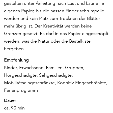
gestalten unter Anleitung nach Lust und Laune ihr
auf
eigenes Papier, bis die nassen Finger schrumpelig
„Alle
akzeptieren“,
werden und kein Platz zum Trocknen der Blätter
um
mehr übrig ist. Der Kreativität werden keine
alle
Grenzen gesetzt: Es darf in das Papier eingeschöpft
Cookies
zu
werden, was die Natur oder die Bastelkiste
akzeptieren.
hergeben.
Sie
können
Empfehlung
Ihr
Kinder, Erwachsene, Familien, Gruppen,
Einverständnis
jederzeit
Hörgeschädigte, Sehgeschädigte,
ändern
Mobilitätseingeschränkte, Kognitiv Eingeschränkte,
und
Ferienprogramm
widerrufen.
Dafür
Dauer
steht
ca. 90 min
Ihnen