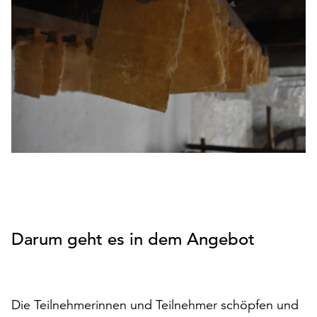
den
Betrieb
der
Seite
notwendig
sind
(funktionale
Cookies),
sowie
solche,
die
lediglich
zu
anonymen
Darum geht es in dem Angebot
Statistikzwecken
genutzt
werden.
Klicken
Die Teilnehmerinnen und Teilnehmer schöpfen und
Sie