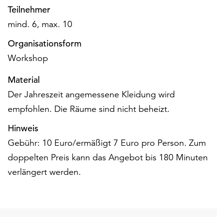
am
Teilnehmer
Ende
mind. 6, max. 10
der
Seite
Organisationsform
die
Workshop
Schaltfläche
„Cookie-
Material
Einstellungen“
zur
Der Jahreszeit angemessene Kleidung wird
Verfügung.
empfohlen. Die Räume sind nicht beheizt.
Funktionale
Cookies
Hinweis
werden
Gebühr: 10 Euro/ermäßigt 7 Euro pro Person. Zum
auch
doppelten Preis kann das Angebot bis 180 Minuten
ohne
Ihr
verlängert werden.
Einverständnis
weiterhin
ausgeführt.