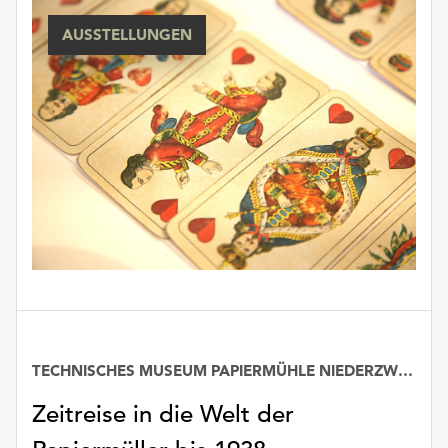
unserer
AUSSTELLUNGEN
Datenschutzerklärung
oder
dem
Impressum
.
TECHNISCHES MUSEUM PAPIERMÜHLE NIEDERZWÖNITZ
Datum
Zeitreise in die Welt der