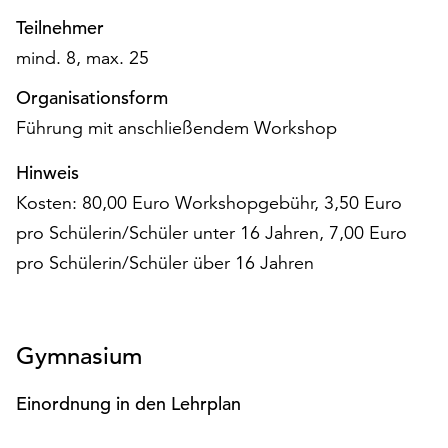
Möchten
Teilnehmer
Sie
mind. 8, max. 25
die
verwendeten
Organisationsform
Cookies
Führung mit anschließendem Workshop
anpassen,
erreichen
Hinweis
Sie
die
Kosten: 80,00 Euro Workshopgebühr, 3,50 Euro
Einstellungen
pro Schülerin/Schüler unter 16 Jahren, 7,00 Euro
über
pro Schülerin/Schüler über 16 Jahren
die
Schaltfläche
„Auswählen“.
Weitere
Gymnasium
Informationen
finden
Einordnung in den Lehrplan
Sie
in