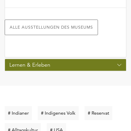
ALLE AUSSTELLUNGEN DES MUSEUMS
Lernen & Erleben
Schlüsselwort
Schlüsselwort
Schlüsselw
# Indianer
# Indigenes Volk
# Reservat
suchen
suchen
suchen
Schlüsselwort
Schlüsselwort
# Alltagskultur
# USA