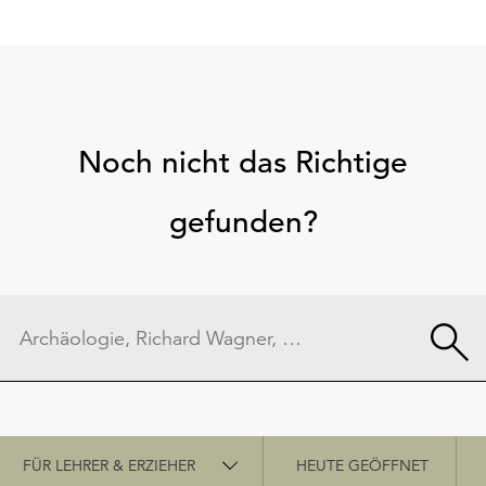
Noch nicht das Richtige
gefunden?
Schnellzugriff
FÜR LEHRER & ERZIEHER
HEUTE GEÖFFNET