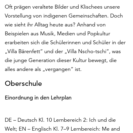
auf
Oft prägen veraltete Bilder und Klischees unsere
„Alle
Vorstellung von indigenen Gemeinschaften. Doch
akzeptieren“,
wie sieht ihr Alltag heute aus? Anhand von
um
alle
Beispielen aus Musik, Medien und Popkultur
Cookies
erarbeiten sich die Schülerinnen und Schüler in der
zu
„Villa Bärenfett“ und der „Villa Nscho-tschi“, was
akzeptieren.
die junge Generation dieser Kultur bewegt, die
Sie
können
alles andere als „vergangen“ ist.
Ihr
Einverständnis
Oberschule
jederzeit
ändern
Einordnung in den Lehrplan
und
widerrufen.
Dafür
DE – Deutsch Kl. 10 Lernbereich 2: Ich und die
steht
Welt; EN – Englisch Kl. 7–9 Lernbereich: Me and
Ihnen