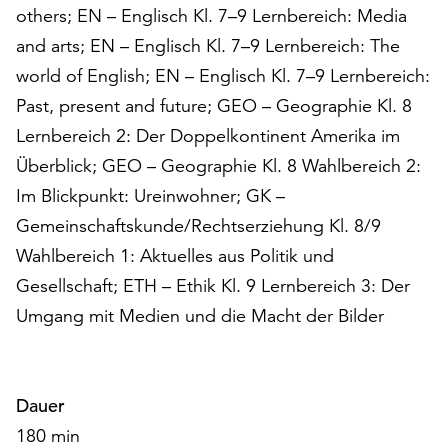
am
others; EN – Englisch Kl. 7–9 Lernbereich: Media
Ende
and arts; EN – Englisch Kl. 7–9 Lernbereich: The
der
world of English; EN – Englisch Kl. 7–9 Lernbereich:
Seite
die
Past, present and future; GEO – Geographie Kl. 8
Schaltfläche
Lernbereich 2: Der Doppelkontinent Amerika im
„Cookie-
Überblick; GEO – Geographie Kl. 8 Wahlbereich 2:
Einstellungen“
zur
Im Blickpunkt: Ureinwohner; GK –
Verfügung.
Gemeinschaftskunde/Rechtserziehung Kl. 8/9
Funktionale
Wahlbereich 1: Aktuelles aus Politik und
Cookies
werden
Gesellschaft; ETH – Ethik Kl. 9 Lernbereich 3: Der
auch
Umgang mit Medien und die Macht der Bilder
ohne
Ihr
Einverständnis
weiterhin
Dauer
ausgeführt.
180 min