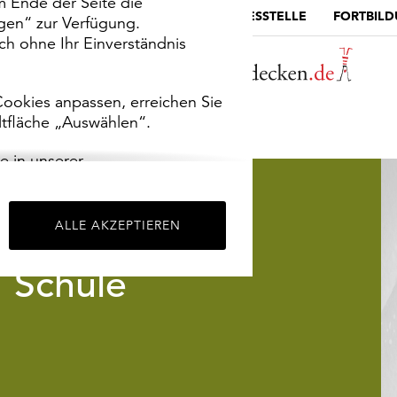
m Ende der Seite die
MUSEUMSPORTAL
DIE LANDESSTELLE
FORTBIL
ngen“ zur Verfügung.
h ohne Ihr Einverständnis
ookies anpassen, erreichen Sie
ltfläche „Auswählen“.
e in unserer
m
Impressum
.
ALLE AKZEPTIEREN
Schule