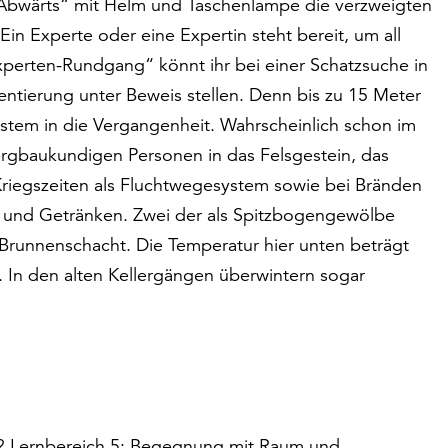
Abwärts“ mit Helm und Taschenlampe die verzweigten
in Experte oder eine Expertin steht bereit, um all
perten-Rundgang“ könnt ihr bei einer Schatzsuche in
ntierung unter Beweis stellen. Denn bis zu 15 Meter
system in die Vergangenheit. Wahrscheinlich schon im
rgbaukundigen Personen in das Felsgestein, das
Kriegszeiten als Fluchtwegesystem sowie bei Bränden
n und Getränken. Zwei der als Spitzbogengewölbe
Brunnenschacht. Die Temperatur hier unten beträgt
 In den alten Kellergängen überwintern sogar
1/2 Lernbereich 5: Begegnung mit Raum und