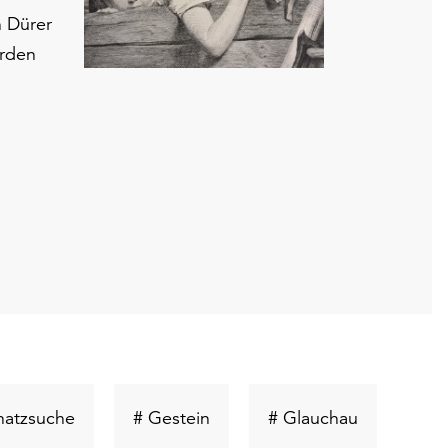
n Dürer
erden
rt
Schlüsselwort
Schlüsselwort
Schlüsselw
hatzsuche
# Gestein
# Glauchau
suchen
suchen
suchen