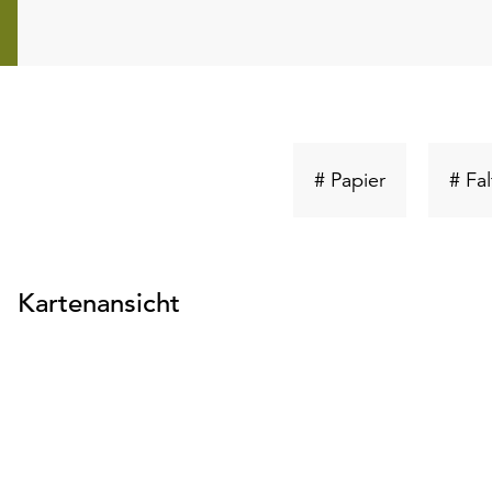
Schlüsselwo
# Papier
# Fa
suchen
Kartenansicht