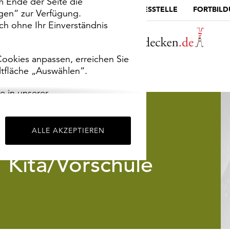
m Ende der Seite die
MUSEUMSPORTAL
DIE LANDESSTELLE
FORTBIL
ngen“ zur Verfügung.
h ohne Ihr Einverständnis
ookies anpassen, erreichen Sie
ltfläche „Auswählen“.
e in unserer
m
Impressum
.
ALLE AKZEPTIEREN
Kita/Vorschule