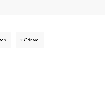
rt
Schlüsselwort
Schlüsselwort
lten
# Origami
suchen
suchen