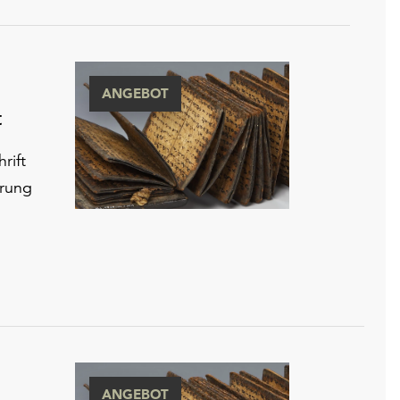
ANGEBOT
t
rift
hrung
ANGEBOT