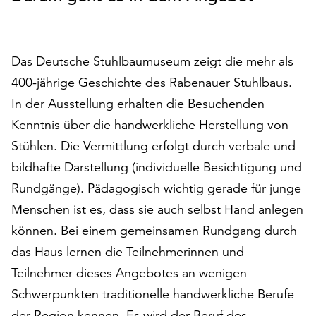
auf
„Alle
akzeptieren“,
Das Deutsche Stuhlbaumuseum zeigt die mehr als
um
alle
400-jährige Geschichte des Rabenauer Stuhlbaus.
Cookies
In der Ausstellung erhalten die Besuchenden
zu
Kenntnis über die handwerkliche Herstellung von
akzeptieren.
Sie
Stühlen. Die Vermittlung erfolgt durch verbale und
können
bildhafte Darstellung (individuelle Besichtigung und
Ihr
Rundgänge). Pädagogisch wichtig gerade für junge
Einverständnis
jederzeit
Menschen ist es, dass sie auch selbst Hand anlegen
ändern
können. Bei einem gemeinsamen Rundgang durch
und
das Haus lernen die Teilnehmerinnen und
widerrufen.
Teilnehmer dieses Angebotes an wenigen
Dafür
steht
Schwerpunkten traditionelle handwerkliche Berufe
Ihnen
der Region kennen. Es wird der Beruf des