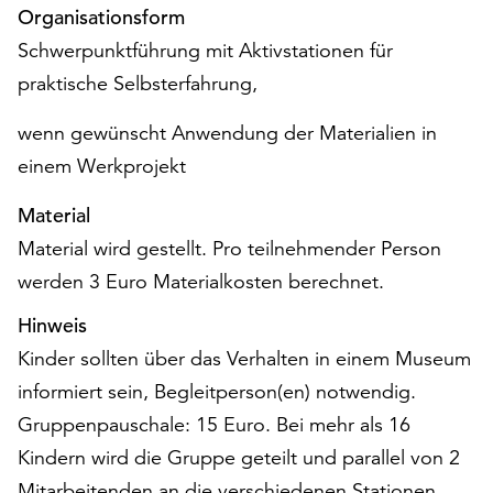
Möchten
Organisationsform
Sie
Schwerpunktführung mit Aktivstationen für
die
praktische Selbsterfahrung,
verwendeten
Cookies
wenn gewünscht Anwendung der Materialien in
anpassen,
einem Werkprojekt
erreichen
Sie
Material
die
Einstellungen
Material wird gestellt. Pro teilnehmender Person
über
werden 3 Euro Materialkosten berechnet.
die
Schaltfläche
Hinweis
„Auswählen“.
Kinder sollten über das Verhalten in einem Museum
Weitere
informiert sein, Begleitperson(en) notwendig.
Informationen
Gruppenpauschale: 15 Euro. Bei mehr als 16
finden
Kindern wird die Gruppe geteilt und parallel von 2
Sie
in
Mitarbeitenden an die verschiedenen Stationen