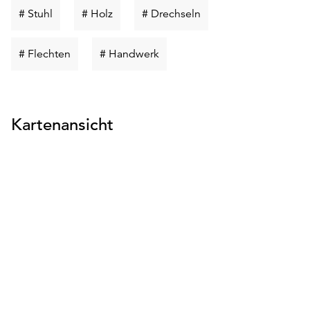
Schlüsselwort
Schlüsselwort
Schlüsselwort
# Stuhl
# Holz
# Drechseln
suchen
suchen
suchen
Schlüsselwort
Schlüsselwort
# Flechten
# Handwerk
suchen
suchen
Kartenansicht