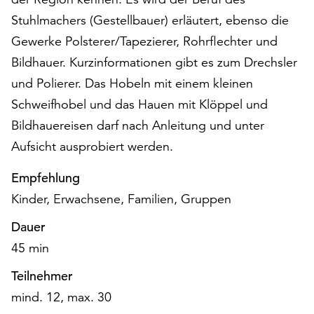
am
Stuhlmachers (Gestellbauer) erläutert, ebenso die
Ende
der
Gewerke Polsterer/Tapezierer, Rohrflechter und
Seite
Bildhauer. Kurzinformationen gibt es zum Drechsler
die
und Polierer. Das Hobeln mit einem kleinen
Schaltfläche
„Cookie-
Schweifhobel und das Hauen mit Klöppel und
Einstellungen“
Bildhauereisen darf nach Anleitung und unter
zur
Aufsicht ausprobiert werden.
Verfügung.
Funktionale
Empfehlung
Cookies
Kinder, Erwachsene, Familien, Gruppen
werden
auch
Dauer
ohne
45 min
Ihr
Einverständnis
Teilnehmer
weiterhin
ausgeführt.
mind. 12, max. 30