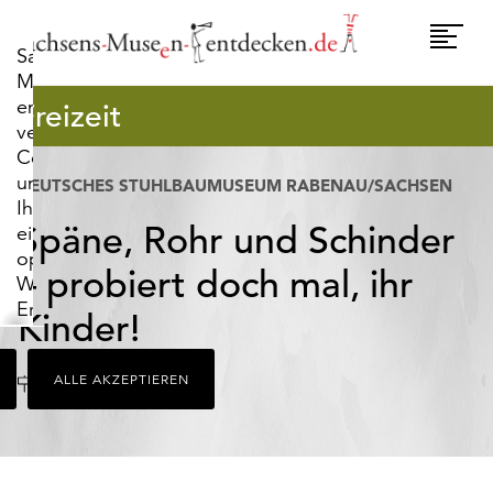
widerrufen.
Umscha
Sachsens-
Naviga
Museen-
entdecken.de
Freizeit
verwendet
Cookies,
um
DEUTSCHES STUHLBAUMUSEUM RABENAU/SACHSEN
Ihnen
Späne, Rohr und Schinder
ein
optimales
– probiert doch mal, ihr
Webseiten-
Erlebnis
Kinder!
zu
bieten.
Ort
Rabenau
ALLE AKZEPTIEREN
Dazu
zählen
Cookies,
die
für