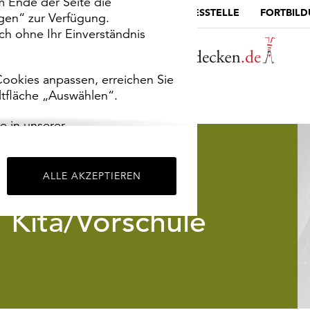
m Ende der Seite die
MUSEUMSPORTAL
DIE LANDESSTELLE
FORTBIL
ngen“ zur Verfügung.
h ohne Ihr Einverständnis
ookies anpassen, erreichen Sie
ltfläche „Auswählen“.
e in unserer
m
Impressum
.
ALLE AKZEPTIEREN
Kita/Vorschule