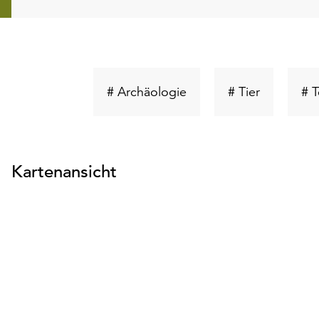
Schlüsselwort
Schlüsselw
# Archäologie
# Tier
# T
suchen
suchen
Kartenansicht