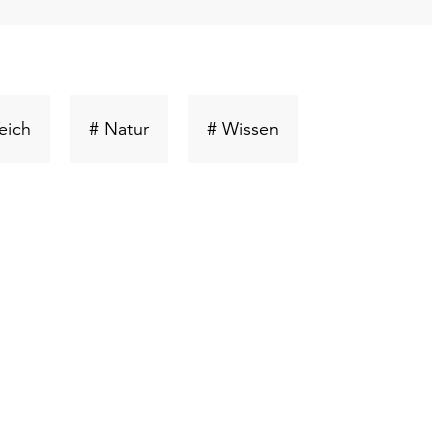
ort
Schlüsselwort
Schlüsselwort
Schlüsselwort
eich
# Natur
# Wissen
suchen
suchen
suchen