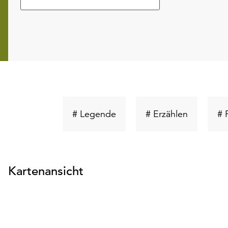
Schlüsselwort
Schlüssel
# Legende
# Erzählen
# 
suchen
suchen
Kartenansicht