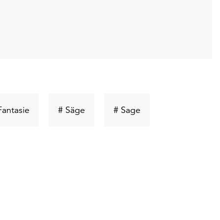
wort
Schlüsselwort
Schlüsselwort
Schlüsselwort
Fantasie
# Säge
# Sage
suchen
suchen
suchen