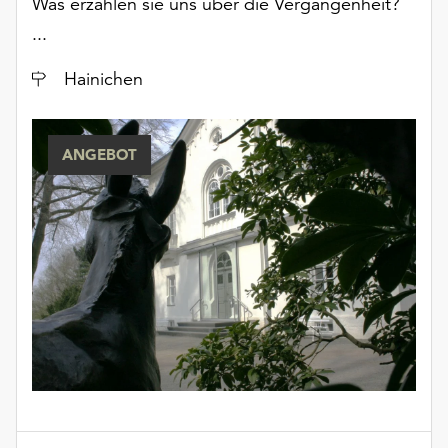
Was erzählen sie uns über die Vergangenheit?
unserer
...
Datenschutzerklärung
oder
Ort
Hainichen
dem
Impressum
.
ANGEBOT