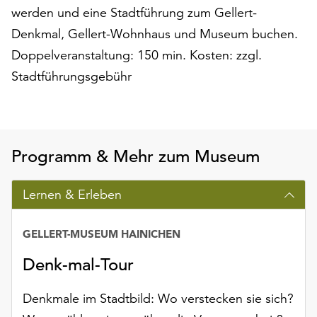
Möchten
werden und eine Stadtführung zum Gellert-
Sie
Denkmal, Gellert-Wohnhaus und Museum buchen.
die
Doppelveranstaltung: 150 min. Kosten: zzgl.
verwendeten
Cookies
Stadtführungsgebühr
anpassen,
erreichen
Sie
die
Programm & Mehr zum Museum
Einstellungen
über
die
Lernen & Erleben
Schaltfläche
„Auswählen“.
GELLERT-MUSEUM HAINICHEN
Weitere
Denk-mal-Tour
Informationen
finden
Sie
Denkmale im Stadtbild: Wo verstecken sie sich?
in