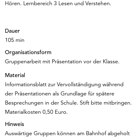
am
Hören. Lernbereich 3 Lesen und Verstehen.
Ende
der
Seite
Dauer
die
Schaltfläche
105 min
„Cookie-
Einstellungen“
Organisationsform
zur
Gruppenarbeit mit Präsentation vor der Klasse.
Verfügung.
Funktionale
Material
Cookies
Informationsblatt zur Vervollständigung während
werden
der Präsentationen als Grundlage für spätere
auch
ohne
Besprechungen in der Schule. Stift bitte mitbringen.
Ihr
Materialkosten 0,50 Euro.
Einverständnis
weiterhin
Hinweis
ausgeführt.
Auswärtige Gruppen können am Bahnhof abgeholt