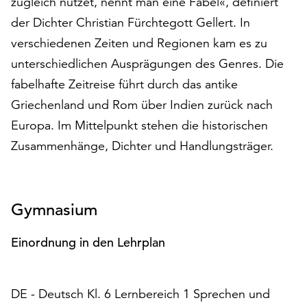
zugleich nutzet, nennt man eine Fabel«, definiert
auf
der Dichter Christian Fürchtegott Gellert. In
„Alle
verschiedenen Zeiten und Regionen kam es zu
akzeptieren“,
um
unterschiedlichen Ausprägungen des Genres. Die
alle
fabelhafte Zeitreise führt durch das antike
Cookies
Griechenland und Rom über Indien zurück nach
zu
akzeptieren.
Europa. Im Mittelpunkt stehen die historischen
Sie
Zusammenhänge, Dichter und Handlungsträger.
können
Ihr
Einverständnis
jederzeit
Gymnasium
ändern
und
Einordnung in den Lehrplan
widerrufen.
Dafür
steht
DE - Deutsch Kl. 6 Lernbereich 1 Sprechen und
Ihnen