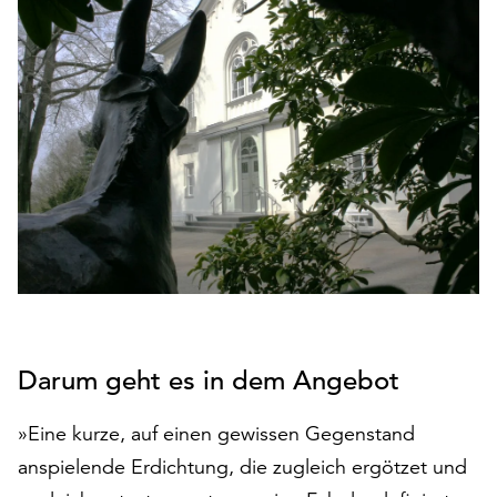
den
Betrieb
der
Seite
notwendig
sind
(funktionale
Cookies),
sowie
solche,
die
lediglich
zu
anonymen
Statistikzwecken
Darum geht es in dem Angebot
genutzt
werden.
»Eine kurze, auf einen gewissen Gegenstand
anspielende Erdichtung, die zugleich ergötzet und
Klicken
Sie