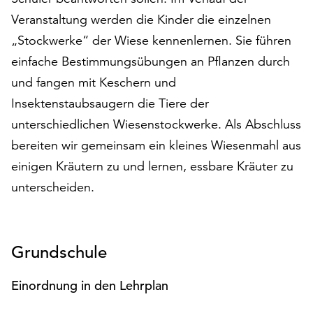
auf
Veranstaltung werden die Kinder die einzelnen
„Alle
„Stockwerke“ der Wiese kennenlernen. Sie führen
akzeptieren“,
einfache Bestimmungsübungen an Pflanzen durch
um
alle
und fangen mit Keschern und
Cookies
Insektenstaubsaugern die Tiere der
zu
unterschiedlichen Wiesenstockwerke. Als Abschluss
akzeptieren.
Sie
bereiten wir gemeinsam ein kleines Wiesenmahl aus
können
einigen Kräutern zu und lernen, essbare Kräuter zu
Ihr
unterscheiden.
Einverständnis
jederzeit
ändern
und
Grundschule
widerrufen.
Dafür
Einordnung in den Lehrplan
steht
Ihnen