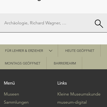
Schnellzugriff
FÜR LEHRER & ERZIEHER
HEUTE GEÖFFNET
MONTAGS GEÖFFNET
BARRIEREARM
Menü
Links
Museen
Kleine Museumskunde
Sammlungen
museum-digital