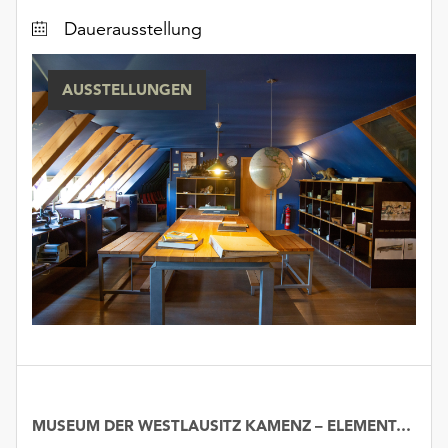
unserer
Dauerausstellung
Datenschutzerklärung
oder
dem
AUSSTELLUNGEN
Impressum
.
MUSEUM DER WESTLAUSITZ KAMENZ – ELEMENTARIUM
Datum