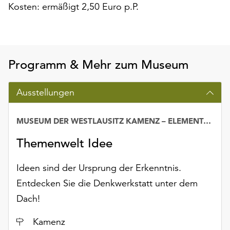
Kosten: ermäßigt 2,50 Euro p.P.
Möchten
Sie
die
verwendeten
Cookies
Programm & Mehr zum Museum
anpassen,
erreichen
Sie
Ausstellungen
die
Einstellungen
MUSEUM DER WESTLAUSITZ KAMENZ – ELEMENTARIUM
Datum
über
die
Themenwelt Idee
Schaltfläche
„Auswählen“.
Ideen sind der Ursprung der Erkenntnis.
Weitere
Entdecken Sie die Denkwerkstatt unter dem
Informationen
Dach!
finden
Sie
Ort
Kamenz
in