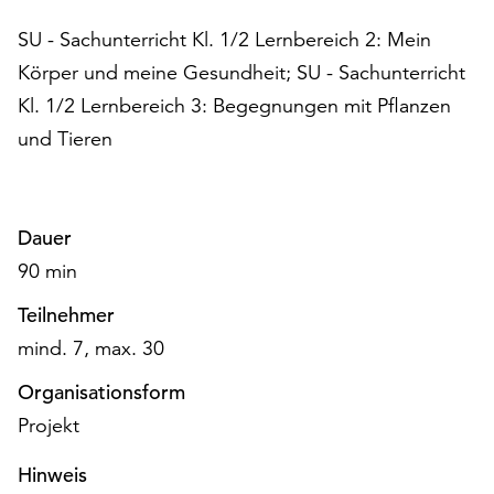
am
Ende
SU - Sachunterricht Kl. 1/2 Lernbereich 2: Mein
der
Körper und meine Gesundheit; SU - Sachunterricht
Seite
Kl. 1/2 Lernbereich 3: Begegnungen mit Pflanzen
die
Schaltfläche
und Tieren
„Cookie-
Einstellungen“
zur
Dauer
Verfügung.
Funktionale
90 min
Cookies
Teilnehmer
werden
auch
mind. 7, max. 30
ohne
Ihr
Organisationsform
Einverständnis
Projekt
weiterhin
ausgeführt.
Hinweis