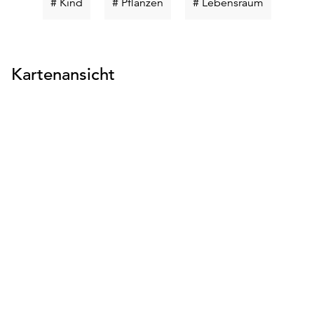
Schlüsselwort
Schlüsselwort
Schlüssel
# Kind
# Pflanzen
# Lebensraum
suchen
suchen
suchen
Kartenansicht