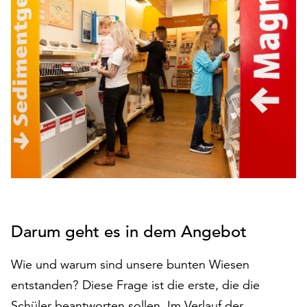
den
Betrieb
der
Seite
notwendig
sind
(funktionale
Cookies),
sowie
solche,
die
lediglich
zu
anonymen
Darum geht es in dem Angebot
Statistikzwecken
genutzt
werden.
Wie und warum sind unsere bunten Wiesen
entstanden? Diese Frage ist die erste, die die
Klicken
Schüler beantworten sollen. Im Verlauf der
Sie