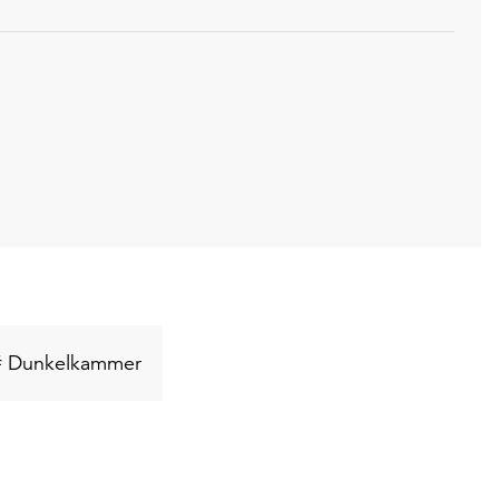
lwort
Schlüsselwort
# Dunkelkammer
suchen