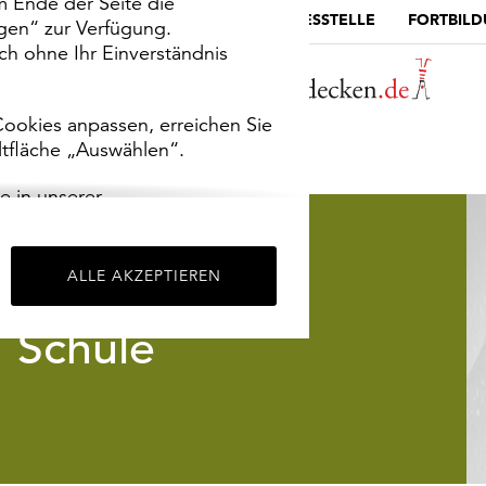
m Ende der Seite die
MUSEUMSPORTAL
DIE LANDESSTELLE
FORTBIL
ngen“ zur Verfügung.
h ohne Ihr Einverständnis
ookies anpassen, erreichen Sie
ltfläche „Auswählen“.
e in unserer
m
Impressum
.
ALLE AKZEPTIEREN
Schule