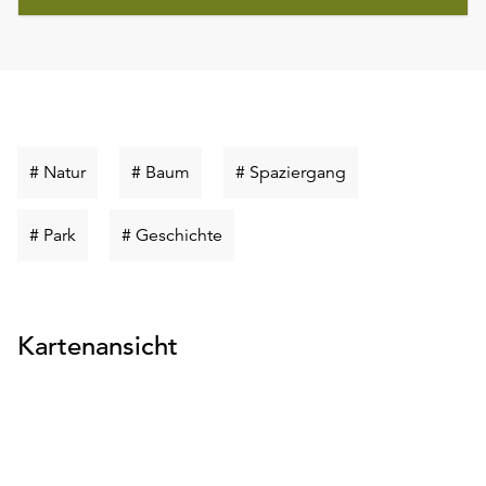
Schlüsselwort
Schlüsselwort
Schlüsselwort
# Natur
# Baum
# Spaziergang
suchen
suchen
suchen
Schlüsselwort
Schlüsselwort
# Park
# Geschichte
suchen
suchen
Kartenansicht