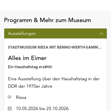
Möchten
Sie
die
Programm & Mehr zum Museum
verwendeten
Cookies
anpassen,
Ausstellungen
erreichen
Sie
STADTMUSEUM RIESA MIT BENNO-WERTH-SAMMLUNG
die
Einstellungen
Alles im Eimer
über
die
Ein Haushaltstag erzählt!
Schaltfläche
„Auswählen“.
Eine Ausstellung über den Haushaltstag in der
DDR der 1970er Jahre
Weitere
Informationen
Ort
Riesa
finden
Sie
Datum
10.05.2026
bis 25.10.2026
in