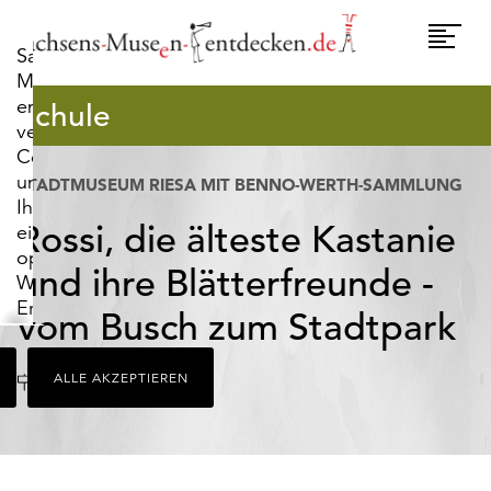
widerrufen.
Umscha
Sachsens-
Naviga
Museen-
entdecken.de
Schule
verwendet
Cookies,
um
STADTMUSEUM RIESA MIT BENNO-WERTH-SAMMLUNG
Ihnen
Rossi, die älteste Kastanie
ein
optimales
und ihre Blätterfreunde -
Webseiten-
Erlebnis
vom Busch zum Stadtpark
zu
bieten.
Ort
Riesa
ALLE AKZEPTIEREN
Dazu
zählen
Cookies,
die
für