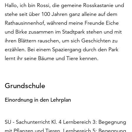
Hallo, ich bin Rossi, die gemeine Rosskastanie und
auf
„Alle
stehe seit über 100 Jahren ganz alleine auf dem
akzeptieren“,
Rathausinnenhof, während meine Freunde Eiche
um
und Birke zusammen im Stadtpark stehen und mit
alle
Cookies
ihren Blättern rauschen, um sich Geschichten zu
zu
erzählen. Bei einem Spaziergang durch den Park
akzeptieren.
lernt ihr seine Bäume und Tiere kennen.
Sie
können
Ihr
Einverständnis
Grundschule
jederzeit
ändern
Einordnung in den Lehrplan
und
widerrufen.
Dafür
steht
SU - Sachunterricht Kl. 4 Lernbereich 3: Begegnung
Ihnen
mit Pflanzen und Tieren, Lernbereich 5: Begegnung