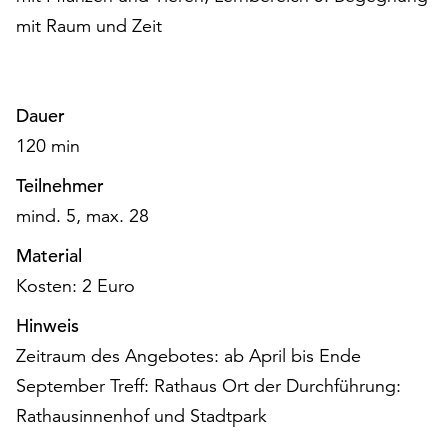
am
mit Raum und Zeit
Ende
der
Seite
die
Dauer
Schaltfläche
120 min
„Cookie-
Einstellungen“
Teilnehmer
zur
mind. 5, max. 28
Verfügung.
Funktionale
Material
Cookies
Kosten: 2 Euro
werden
auch
Hinweis
ohne
Ihr
Zeitraum des Angebotes: ab April bis Ende
Einverständnis
September Treff: Rathaus Ort der Durchführung:
weiterhin
Rathausinnenhof und Stadtpark
ausgeführt.