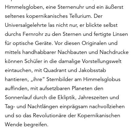
auf
Himmelsgloben, eine Sternenuhr und ein äußerst
„Alle
seltenes kopernikanisches Tellurium. Der
akzeptieren“,
Universalgelehrte las nicht nur, er blickte selbst
um
alle
durchs Fernrohr zu den Sternen und fertigte Linsen
Cookies
für optische Geräte. Vor diesen Originalen und
zu
mittels handhabbarer Nachbauten und Nachdrucke
akzeptieren.
können Schüler in die damalige Vorstellungswelt
Sie
können
eintauchen, mit Quadrant und Jakobsstab
Ihr
hantieren, „ihre“ Sternbilder am Himmelsglobus
Einverständnis
auffinden, mit aufsetzbaren Planeten den
jederzeit
ändern
Sonnenlauf durch die Ekliptik, Jahreszeiten und
und
Tag- und Nachtlängen einprägsam nachvollziehen
widerrufen.
und so das Revolutionäre der Kopernikanischen
Dafür
steht
Wende begreifen.
Ihnen