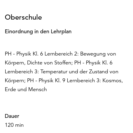
am
Ende
Oberschule
der
Seite
die
Einordnung in den Lehrplan
Schaltfläche
„Cookie-
Einstellungen“
PH - Physik Kl. 6 Lernbereich 2: Bewegung von
zur
Körpern, Dichte von Stoffen; PH - Physik Kl. 6
Verfügung.
Funktionale
Lernbereich 3: Temperatur und der Zustand von
Cookies
Körpern; PH - Physik Kl. 9 Lernbereich 3: Kosmos,
werden
Erde und Mensch
auch
ohne
Ihr
Einverständnis
Dauer
weiterhin
120 min
ausgeführt.