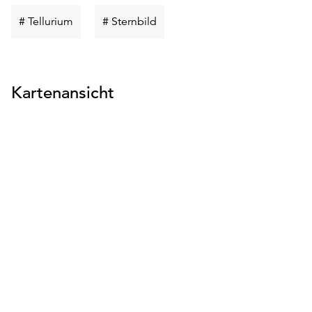
Schlüsselwort
Schlüsselwort
# Tellurium
# Sternbild
suchen
suchen
Kartenansicht