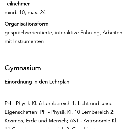
Teilnehmer
Möchten
Sie
mind. 10, max. 24
die
verwendeten
Organisationsform
Cookies
gesprächsorientierte, interaktive Führung, Arbeiten
anpassen,
mit Instrumenten
erreichen
Sie
die
Einstellungen
Gymnasium
über
die
Einordnung in den Lehrplan
Schaltfläche
„Auswählen“.
Weitere
PH - Physik Kl. 6 Lernbereich 1: Licht und seine
Informationen
Eigenschaften; PH - Physik Kl. 10 Lernbereich 2:
finden
Kosmos, Erde und Mensch; AST - Astronomie Kl.
Sie
in