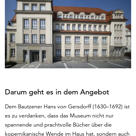
den
Betrieb
der
Seite
notwendig
sind
(funktionale
Cookies),
sowie
solche,
die
lediglich
zu
Darum geht es in dem Angebot
anonymen
Statistikzwecken
Dem Bautzener Hans von Gersdorff (1630–1692) ist
genutzt
es zu verdanken, dass das Museum nicht nur
werden.
spannende und prachtvolle Bücher über die
Klicken
kopernikanische Wende im Haus hat, sondern auch
Sie