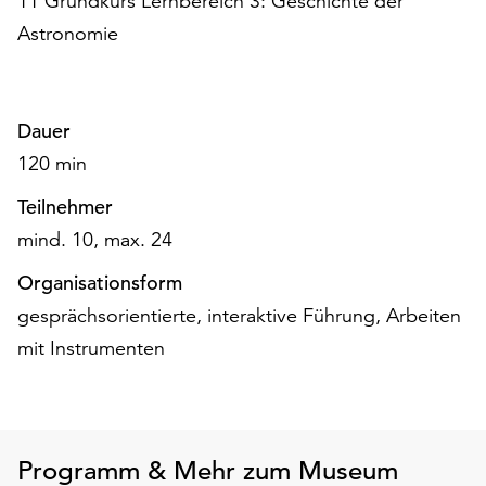
11 Grundkurs Lernbereich 3: Geschichte der
unserer
Astronomie
Datenschutzerklärung
oder
dem
Impressum
Dauer
.
120 min
Teilnehmer
mind. 10, max. 24
Organisationsform
gesprächsorientierte, interaktive Führung, Arbeiten
mit Instrumenten
Programm & Mehr zum Museum