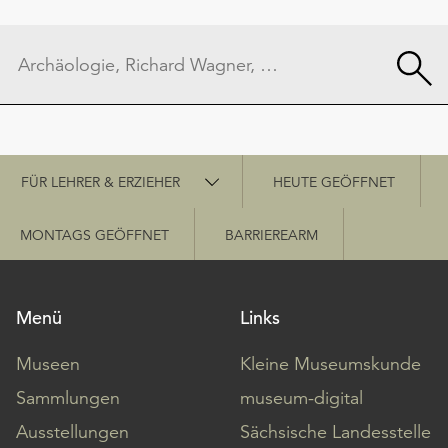
Schnellzugriff
FÜR LEHRER & ERZIEHER
HEUTE GEÖFFNET
MONTAGS GEÖFFNET
BARRIEREARM
Menü
Links
Museen
Kleine Museumskunde
Sammlungen
museum-digital
Ausstellungen
Sächsische Landesstelle