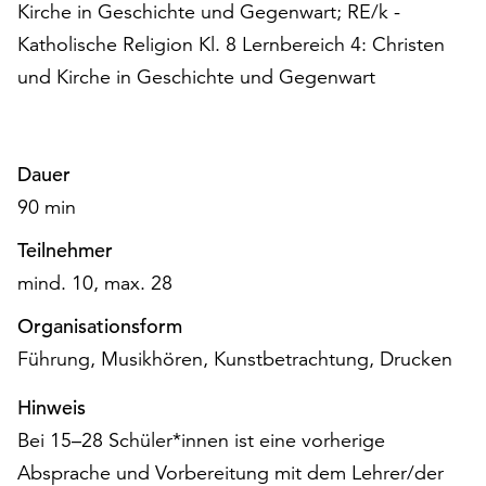
am
Kirche in Geschichte und Gegenwart; RE/k -
Ende
Katholische Religion Kl. 8 Lernbereich 4: Christen
der
und Kirche in Geschichte und Gegenwart
Seite
die
Schaltfläche
„Cookie-
Dauer
Einstellungen“
90 min
zur
Verfügung.
Teilnehmer
Funktionale
mind. 10, max. 28
Cookies
werden
Organisationsform
auch
Führung, Musikhören, Kunstbetrachtung, Drucken
ohne
Ihr
Hinweis
Einverständnis
weiterhin
Bei 15–28 Schüler*innen ist eine vorherige
ausgeführt.
Absprache und Vorbereitung mit dem Lehrer/der