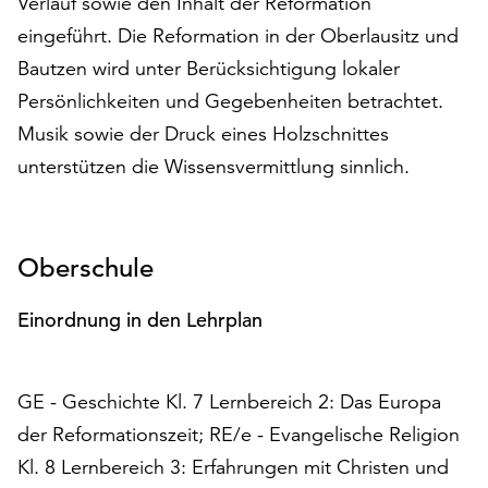
Verlauf sowie den Inhalt der Reformation
auf
eingeführt. Die Reformation in der Oberlausitz und
„Alle
Bautzen wird unter Berücksichtigung lokaler
akzeptieren“,
um
Persönlichkeiten und Gegebenheiten betrachtet.
alle
Musik sowie der Druck eines Holzschnittes
Cookies
unterstützen die Wissensvermittlung sinnlich.
zu
akzeptieren.
Sie
können
Oberschule
Ihr
Einverständnis
Einordnung in den Lehrplan
jederzeit
ändern
und
widerrufen.
GE - Geschichte Kl. 7 Lernbereich 2: Das Europa
Dafür
der Reformationszeit; RE/e - Evangelische Religion
steht
Kl. 8 Lernbereich 3: Erfahrungen mit Christen und
Ihnen