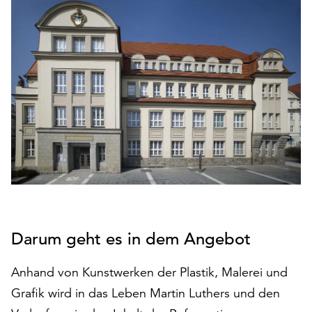
den
Betrieb
der
Seite
notwendig
sind
(funktionale
Cookies),
sowie
solche,
die
lediglich
zu
anonymen
Statistikzwecken
Darum geht es in dem Angebot
genutzt
werden.
Anhand von Kunstwerken der Plastik, Malerei und
Grafik wird in das Leben Martin Luthers und den
Klicken
Sie