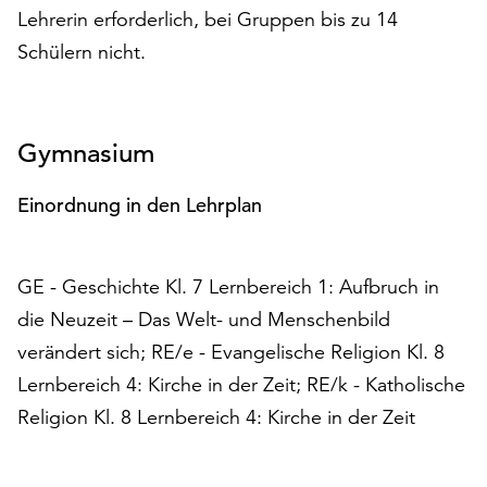
Möchten
Lehrerin erforderlich, bei Gruppen bis zu 14
Sie
Schülern nicht.
die
verwendeten
Cookies
anpassen,
Gymnasium
erreichen
Sie
Einordnung in den Lehrplan
die
Einstellungen
über
GE - Geschichte Kl. 7 Lernbereich 1: Aufbruch in
die
Schaltfläche
die Neuzeit – Das Welt- und Menschenbild
„Auswählen“.
verändert sich; RE/e - Evangelische Religion Kl. 8
Weitere
Lernbereich 4: Kirche in der Zeit; RE/k - Katholische
Informationen
Religion Kl. 8 Lernbereich 4: Kirche in der Zeit
finden
Sie
in