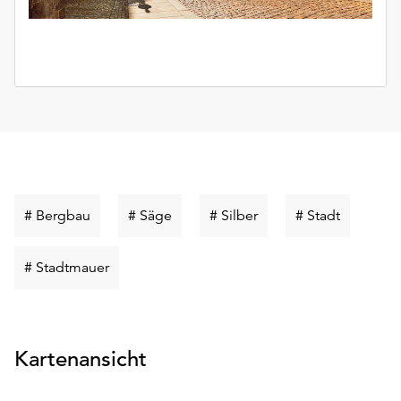
Schlüsselwort
Schlüsselwort
Schlüsselwort
Schlüssel
# Bergbau
# Säge
# Silber
# Stadt
suchen
suchen
suchen
suchen
Schlüsselwort
# Stadtmauer
suchen
Kartenansicht