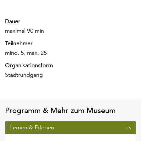
Möchten
Sie
die
Dauer
verwendeten
maximal 90 min
Cookies
anpassen,
Teilnehmer
erreichen
mind. 5, max. 25
Sie
die
Organisationsform
Einstellungen
Stadtrundgang
über
die
Schaltfläche
„Auswählen“.
Programm & Mehr zum Museum
Weitere
Informationen
finden
Lernen & Erleben
Sie
in