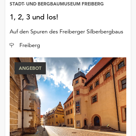
STADT- UND BERGBAUMUSEUM FREIBERG
unserer
Datenschutzerklärung
1, 2, 3 und los!
oder
dem
Auf den Spuren des Freiberger Silberbergbaus
Impressum
.
Ort
Freiberg
ANGEBOT