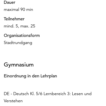
am
Dauer
Ende
maximal 90 min
der
Seite
Teilnehmer
die
mind. 5, max. 25
Schaltfläche
„Cookie-
Organisationsform
Einstellungen“
Stadtrundgang
zur
Verfügung.
Funktionale
Cookies
Gymnasium
werden
auch
Einordnung in den Lehrplan
ohne
Ihr
Einverständnis
DE - Deutsch Kl. 5/6 Lernbereich 3: Lesen und
weiterhin
ausgeführt.
Verstehen