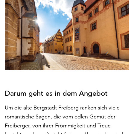
den
Betrieb
der
Seite
notwendig
sind
(funktionale
Cookies),
sowie
solche,
die
lediglich
zu
Darum geht es in dem Angebot
anonymen
Statistikzwecken
Um die alte Bergstadt Freiberg ranken sich viele
genutzt
werden.
romantische Sagen, die vom edlen Gemüt der
Freiberger, von ihrer Frömmigkeit und Treue
Klicken
Sie