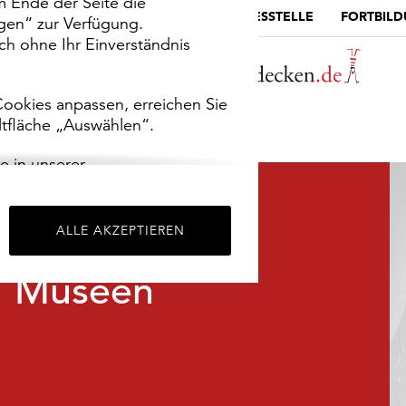
m Ende der Seite die
MUSEUMSPORTAL
DIE LANDESSTELLE
FORTBIL
ngen“ zur Verfügung.
h ohne Ihr Einverständnis
ookies anpassen, erreichen Sie
ltfläche „Auswählen“.
e in unserer
m
Impressum
.
ALLE AKZEPTIEREN
Museen