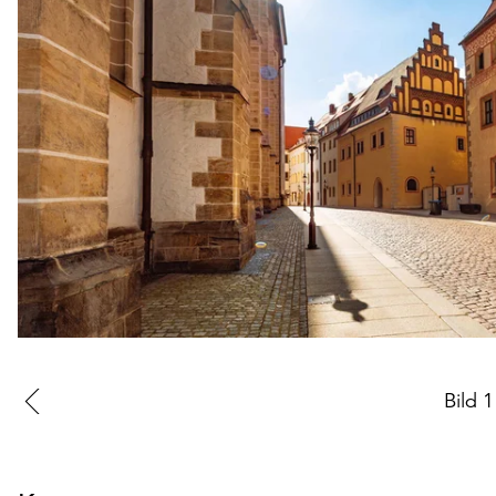
Zur
Bild
1
vorherigen
Folie