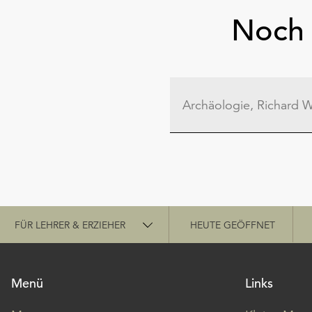
Noch 
Schnellzugriff
FÜR LEHRER & ERZIEHER
HEUTE GEÖFFNET
Menü
Links