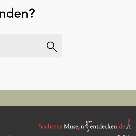
unden?