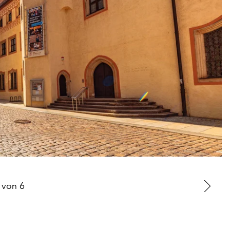
von
6
Zu
nä
Fo