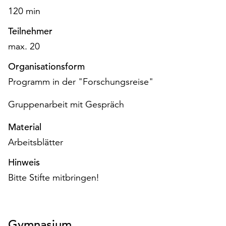
am
120 min
Ende
der
Teilnehmer
Seite
max. 20
die
Schaltfläche
Organisationsform
„Cookie-
Programm in der "Forschungsreise"
Einstellungen“
zur
Gruppenarbeit mit Gespräch
Verfügung.
Funktionale
Material
Cookies
Arbeitsblätter
werden
auch
Hinweis
ohne
Bitte Stifte mitbringen!
Ihr
Einverständnis
weiterhin
ausgeführt.
Gymnasium