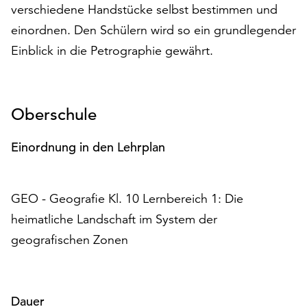
verschiedene Handstücke selbst bestimmen und
auf
„Alle
einordnen. Den Schülern wird so ein grundlegender
akzeptieren“,
Einblick in die Petrographie gewährt.
um
alle
Cookies
zu
Oberschule
akzeptieren.
Sie
Einordnung in den Lehrplan
können
Ihr
Einverständnis
GEO - Geografie Kl. 10 Lernbereich 1: Die
jederzeit
ändern
heimatliche Landschaft im System der
und
geografischen Zonen
widerrufen.
Dafür
steht
Ihnen
Dauer