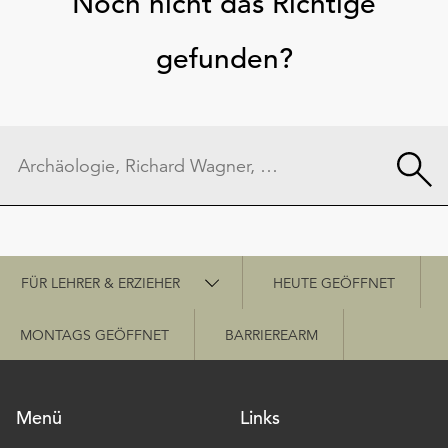
Noch nicht das Richtige
gefunden?
Schnellzugriff
FÜR LEHRER & ERZIEHER
HEUTE GEÖFFNET
MONTAGS GEÖFFNET
BARRIEREARM
Menü
Links