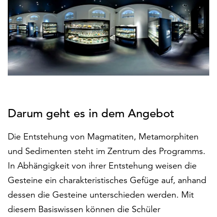
den
Betrieb
der
Seite
notwendig
sind
(funktionale
Cookies),
sowie
solche,
Darum geht es in dem Angebot
die
lediglich
Die Entstehung von Magmatiten, Metamorphiten
zu
und Sedimenten steht im Zentrum des Programms.
anonymen
Statistikzwecken
In Abhängigkeit von ihrer Entstehung weisen die
genutzt
Gesteine ein charakteristisches Gefüge auf, anhand
werden.
dessen die Gesteine unterschieden werden. Mit
Klicken
diesem Basiswissen können die Schüler
Sie