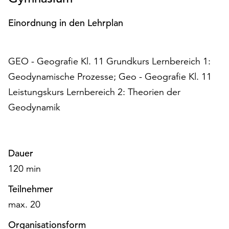
Möchten
Sie
Einordnung in den Lehrplan
die
verwendeten
Cookies
GEO - Geografie Kl. 11 Grundkurs Lernbereich 1:
anpassen,
Geodynamische Prozesse; Geo - Geografie Kl. 11
erreichen
Sie
Leistungskurs Lernbereich 2: Theorien der
die
Geodynamik
Einstellungen
über
die
Schaltfläche
Dauer
„Auswählen“.
120 min
Weitere
Teilnehmer
Informationen
finden
max. 20
Sie
Organisationsform
in