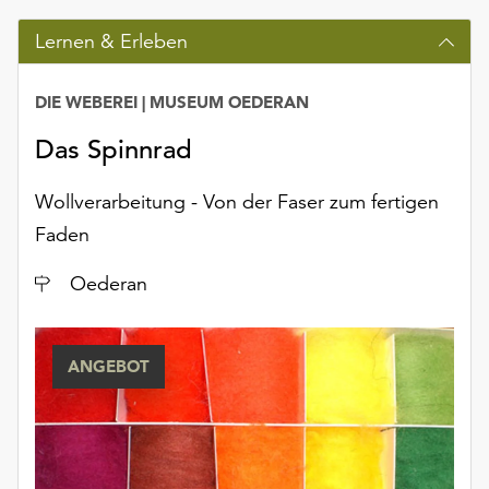
unserer
Lernen & Erleben
Datenschutzerklärung
oder
dem
DIE WEBEREI | MUSEUM OEDERAN
Impressum
.
Das Spinnrad
Wollverarbeitung - Von der Faser zum fertigen
Faden
Ort
Oederan
ANGEBOT