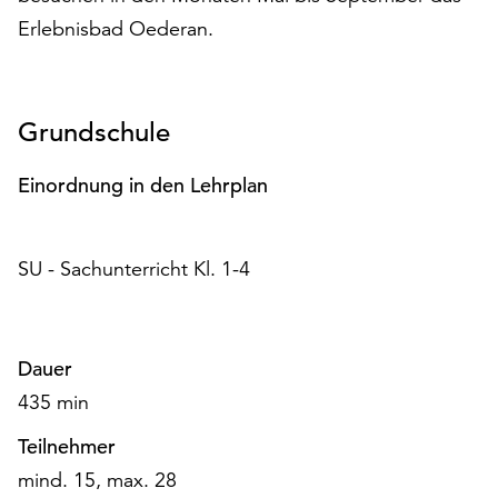
am
Erlebnisbad Oederan.
Ende
der
Seite
die
Grundschule
Schaltfläche
„Cookie-
Einordnung in den Lehrplan
Einstellungen“
zur
Verfügung.
Funktionale
SU - Sachunterricht Kl. 1-4
Cookies
werden
auch
Dauer
ohne
Ihr
435 min
Einverständnis
weiterhin
Teilnehmer
ausgeführt.
mind. 15, max. 28