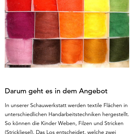
den
Betrieb
der
Seite
notwendig
sind
(funktionale
Cookies),
sowie
solche,
die
lediglich
zu
Darum geht es in dem Angebot
anonymen
Statistikzwecken
In unserer Schauwerkstatt werden textile Flächen in
genutzt
unterschiedlichen Handarbeitstechniken hergestellt.
werden.
So können die Kinder Weben, Filzen und Stricken
Klicken
(Strickliesel). Das Los entscheidet, welche zwei
Sie