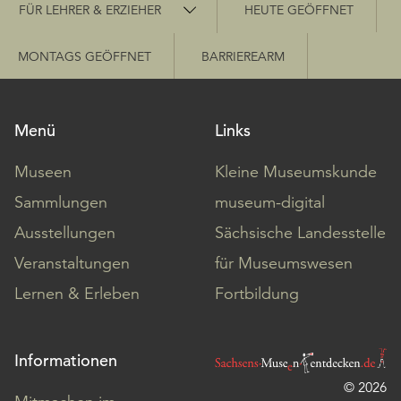
Schnellzugriff
FÜR LEHRER & ERZIEHER
HEUTE GEÖFFNET
MONTAGS GEÖFFNET
BARRIEREARM
Menü
Links
Museen
Kleine Museumskunde
Sammlungen
museum-digital
Ausstellungen
Sächsische Landesstelle
Veranstaltungen
für Museumswesen
Lernen & Erleben
Fortbildung
Informationen
© 2026