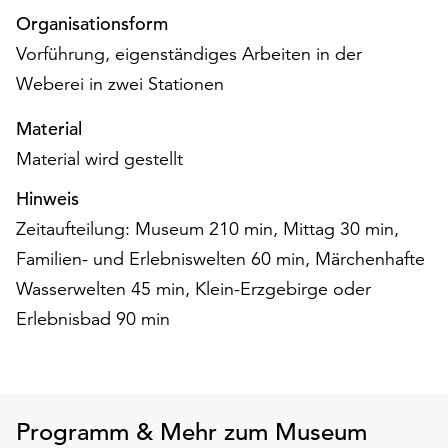
Möchten
Organisationsform
Sie
Vorführung, eigenständiges Arbeiten in der
die
verwendeten
Weberei in zwei Stationen
Cookies
Material
anpassen,
erreichen
Material wird gestellt
Sie
die
Hinweis
Einstellungen
Zeitaufteilung: Museum 210 min, Mittag 30 min,
über
Familien- und Erlebniswelten 60 min, Märchenhafte
die
Wasserwelten 45 min, Klein-Erzgebirge oder
Schaltfläche
„Auswählen“.
Erlebnisbad 90 min
Weitere
Informationen
finden
Sie
Programm & Mehr zum Museum
in