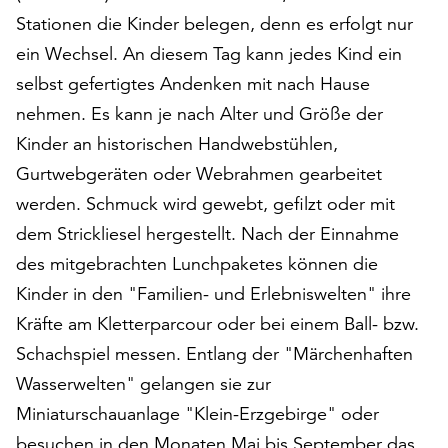
auf
Stationen die Kinder belegen, denn es erfolgt nur
„Alle
ein Wechsel. An diesem Tag kann jedes Kind ein
akzeptieren“,
selbst gefertigtes Andenken mit nach Hause
um
alle
nehmen. Es kann je nach Alter und Größe der
Cookies
Kinder an historischen Handwebstühlen,
zu
Gurtwebgeräten oder Webrahmen gearbeitet
akzeptieren.
werden. Schmuck wird gewebt, gefilzt oder mit
Sie
können
dem Strickliesel hergestellt. Nach der Einnahme
Ihr
des mitgebrachten Lunchpaketes können die
Einverständnis
Kinder in den "Familien- und Erlebniswelten" ihre
jederzeit
ändern
Kräfte am Kletterparcour oder bei einem Ball- bzw.
und
Schachspiel messen. Entlang der "Märchenhaften
widerrufen.
Wasserwelten" gelangen sie zur
Dafür
steht
Miniaturschauanlage "Klein-Erzgebirge" oder
Ihnen
besuchen in den Monaten Mai bis September das