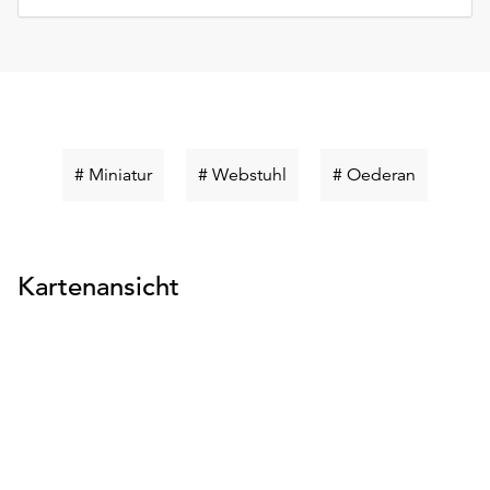
Schlüsselwort
Schlüsselwort
Schlüssel
# Miniatur
# Webstuhl
# Oederan
suchen
suchen
suchen
Kartenansicht