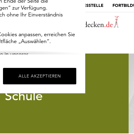
m Ende der Seite die
MUSEUMSPORTAL
DIE LANDESSTELLE
FORTBIL
ngen“ zur Verfügung.
h ohne Ihr Einverständnis
ookies anpassen, erreichen Sie
ltfläche „Auswählen“.
e in unserer
m
Impressum
.
ALLE AKZEPTIEREN
Schule