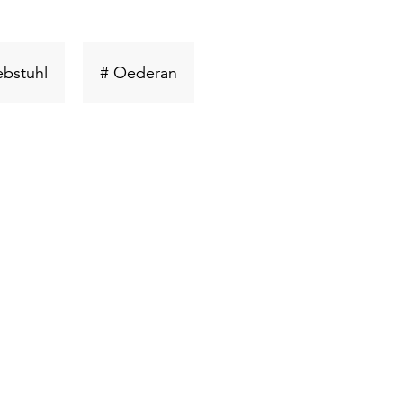
rt
Schlüsselwort
Schlüsselwort
bstuhl
# Oederan
suchen
suchen