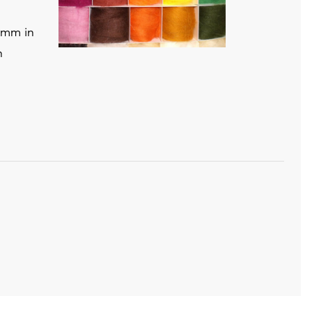
omm in
n