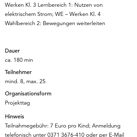
am
Werken Kl. 3 Lernbereich 1: Nutzen von
Ende
elektrischem Strom; WE – Werken Kl. 4
der
Wahlbereich 2: Bewegungen weiterleiten
Seite
die
Schaltfläche
„Cookie-
Dauer
Einstellungen“
zur
ca. 180 min
Verfügung.
Teilnehmer
Funktionale
Cookies
mind. 8, max. 25
werden
Organisationsform
auch
ohne
Projekttag
Ihr
Einverständnis
Hinweis
weiterhin
Teilnahmegebühr: 7 Euro pro Kind; Anmeldung
ausgeführt.
telefonisch unter 0371 3676-410 oder per E-Mail