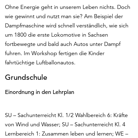
auf
Ohne Energie geht in unserem Leben nichts. Doch
„Alle
wie gewinnt und nutzt man sie? Am Beispiel der
akzeptieren“,
Dampfmaschine wird schnell verständlich, wie sich
um
alle
um 1800 die erste Lokomotive in Sachsen
Cookies
fortbewegte und bald auch Autos unter Dampf
zu
fuhren. Im Workshop fertigen die Kinder
akzeptieren.
fahrtüchtige Luftballonautos.
Sie
können
Grundschule
Ihr
Einverständnis
jederzeit
Einordnung in den Lehrplan
ändern
und
widerrufen.
SU – Sachunterreicht Kl. 1/2 Wahlbereich 6: Kräfte
Dafür
von Wind und Wasser; SU – Sachunterreicht Kl. 4
steht
Lernbereich 1: Zusammen leben und lernen; WE –
Ihnen