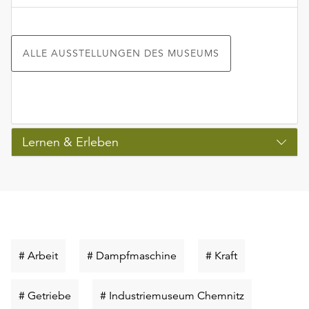
ALLE AUSSTELLUNGEN DES MUSEUMS
Lernen & Erleben
Schlüsselwort
Schlüsselwort
Schlüsselwort
# Arbeit
# Dampfmaschine
# Kraft
suchen
suchen
suchen
Schlüsselwort
Schlüsselwor
# Getriebe
# Industriemuseum Chemnitz