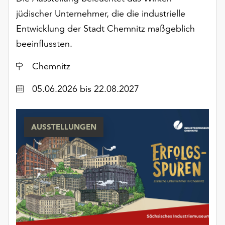
unserer
jüdischer Unternehmer, die die industrielle
Datenschutzerklärung
Entwicklung der Stadt Chemnitz maßgeblich
oder
dem
beeinflussten.
Impressum
Ort
Chemnitz
.
Datum
05.06.2026
bis 22.08.2027
AUSSTELLUNGEN