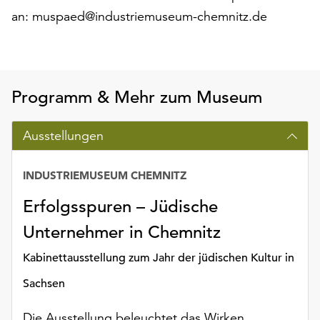
Möchten
an: muspaed@industriemuseum-chemnitz.de
Sie
die
verwendeten
Cookies
anpassen,
Programm & Mehr zum Museum
erreichen
Sie
Ausstellungen
die
Einstellungen
über
INDUSTRIEMUSEUM CHEMNITZ
die
Erfolgsspuren – Jüdische
Schaltfläche
„Auswählen“.
Unternehmer in Chemnitz
Weitere
Kabinettausstellung zum Jahr der jüdischen Kultur in
Informationen
finden
Sachsen
Sie
in
Die Ausstellung beleuchtet das Wirken