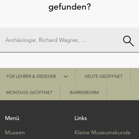
gefunden?
Schnellzugriff
FÜR LEHRER & ERZIEHER
HEUTE GEÖFFNET
MONTAGS GEÖFFNET
BARRIEREARM
Menü
Links
Museen
Kleine Museumskunde