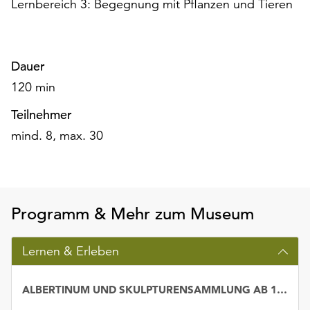
Lernbereich 3: Begegnung mit Pflanzen und Tieren
am
Ende
der
Seite
Dauer
die
Schaltfläche
120 min
„Cookie-
Teilnehmer
Einstellungen“
zur
mind. 8, max. 30
Verfügung.
Funktionale
Cookies
werden
Programm & Mehr zum Museum
auch
ohne
Ihr
Lernen & Erleben
Einverständnis
weiterhin
ALBERTINUM UND SKULPTURENSAMMLUNG AB 1800
ausgeführt.