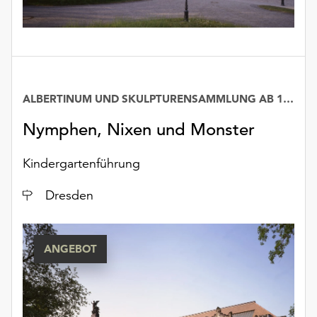
unserer
Datenschutzerklärung
oder
dem
Impressum
.
ALBERTINUM UND SKULPTURENSAMMLUNG AB 1800
Nymphen, Nixen und Monster
Kindergartenführung
Ort
Dresden
ANGEBOT