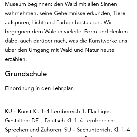
Museum beginnen: den Wald mit allen Sinnen
auf
wahrnehmen, seine Geheimnisse erkunden, Tiere
„Alle
akzeptieren“,
aufspüren, Licht und Farben bestaunen. Wir
um
begegnen dem Wald in vielerlei Form und denken
alle
dabei auch darüber nach, was die Kunstwerke uns
Cookies
zu
über den Umgang mit Wald und Natur heute
akzeptieren.
erzählen.
Sie
können
Grundschule
Ihr
Einverständnis
Einordnung in den Lehrplan
jederzeit
ändern
und
KU – Kunst Kl. 1–4 Lernbereich 1: Flächiges
widerrufen.
Dafür
Gestalten; DE – Deutsch Kl. 1–4 Lernbereich:
steht
Sprechen und Zuhören; SU – Sachunterricht Kl. 1–4
Ihnen