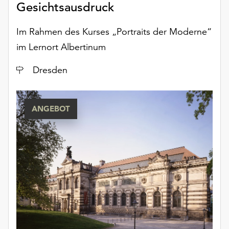
Gesichtsausdruck
Möchten
Sie
die
Im Rahmen des Kurses „Portraits der Moderne“
verwendeten
im Lernort Albertinum
Cookies
anpassen,
Ort
Dresden
erreichen
Sie
die
ANGEBOT
Einstellungen
über
die
Schaltfläche
„Auswählen“.
Weitere
Informationen
finden
Sie
in