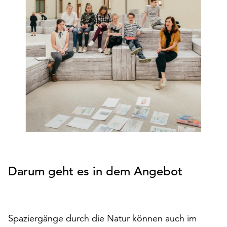
den
Betrieb
der
Seite
notwendig
sind
(funktionale
Cookies),
sowie
solche,
die
lediglich
zu
anonymen
Darum geht es in dem Angebot
Statistikzwecken
genutzt
werden.
Klicken
Spaziergänge durch die Natur können auch im
Sie