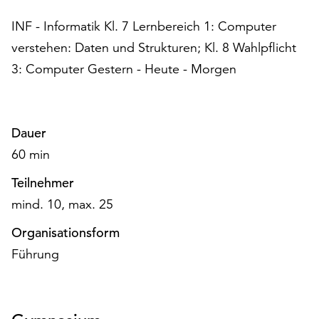
am
Ende
INF - Informatik Kl. 7 Lernbereich 1: Computer
der
verstehen: Daten und Strukturen; Kl. 8 Wahlpflicht
Seite
3: Computer Gestern - Heute - Morgen
die
Schaltfläche
„Cookie-
Einstellungen“
Dauer
zur
60 min
Verfügung.
Funktionale
Teilnehmer
Cookies
werden
mind. 10, max. 25
auch
Organisationsform
ohne
Ihr
Führung
Einverständnis
weiterhin
ausgeführt.