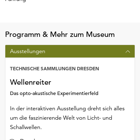
unserer
Datenschutzerklärung
oder
dem
Programm & Mehr zum Museum
Impressum
.
Ausstellungen
TECHNISCHE SAMMLUNGEN DRESDEN
Datum
Wellenreiter
Das opto-akustische Experimentierfeld
In der interaktiven Ausstellung dreht sich alles
um die faszinierende Welt von Licht- und
Schallwellen.