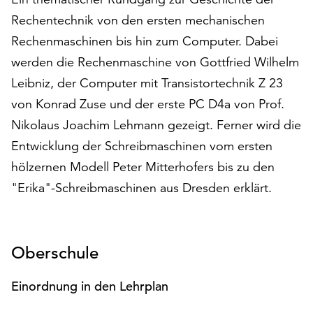
auf
Rechentechnik von den ersten mechanischen
„Alle
Rechenmaschinen bis hin zum Computer. Dabei
akzeptieren“,
werden die Rechenmaschine von Gottfried Wilhelm
um
alle
Leibniz, der Computer mit Transistortechnik Z 23
Cookies
von Konrad Zuse und der erste PC D4a von Prof.
zu
Nikolaus Joachim Lehmann gezeigt. Ferner wird die
akzeptieren.
Sie
Entwicklung der Schreibmaschinen vom ersten
können
hölzernen Modell Peter Mitterhofers bis zu den
Ihr
"Erika"-Schreibmaschinen aus Dresden erklärt.
Einverständnis
jederzeit
ändern
und
Oberschule
widerrufen.
Dafür
Einordnung in den Lehrplan
steht
Ihnen