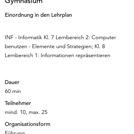
Gymnasium
Möchten
Sie
Einordnung in den Lehrplan
die
verwendeten
Cookies
INF - Informatik Kl. 7 Lernbereich 2: Computer
anpassen,
erreichen
benutzen - Elemente und Strategien; Kl. 8
Sie
Lernbereich 1: Informationen repräsentieren
die
Einstellungen
über
die
Dauer
Schaltfläche
60 min
„Auswählen“.
Teilnehmer
Weitere
Informationen
mind. 10, max. 25
finden
Organisationsform
Sie
in
Führung