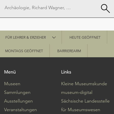
Schnellzugriff
FÜR LEHRER & ERZIEHER
HEUTE GEÖFFNET
MONTAGS GEÖFFNET
BARRIEREARM
Menü
Links
Museen
Kleine Museumskunde
Sammlungen
museum-digital
Ausstellungen
Sächsische Landesstelle
Veranstaltungen
für Museumswesen