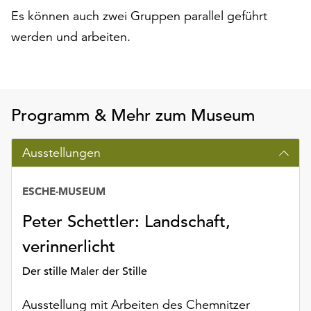
Möchten
Es können auch zwei Gruppen parallel geführt
Sie
werden und arbeiten.
die
verwendeten
Cookies
anpassen,
erreichen
Programm & Mehr zum Museum
Sie
die
Ausstellungen
Einstellungen
über
die
ESCHE-MUSEUM
Schaltfläche
„Auswählen“.
Peter Schettler: Landschaft,
Weitere
verinnerlicht
Informationen
Der stille Maler der Stille
finden
Sie
Ausstellung mit Arbeiten des Chemnitzer
in