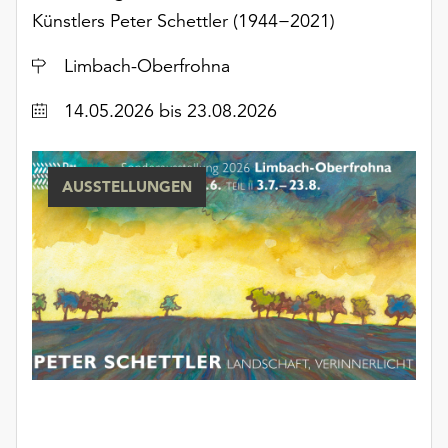
unserer
Künstlers Peter Schettler (1944−2021)
Datenschutzerklärung
oder
Ort
Limbach-Oberfrohna
dem
Datum
Impressum
14.05.2026
bis 23.08.2026
.
AUSSTELLUNGEN