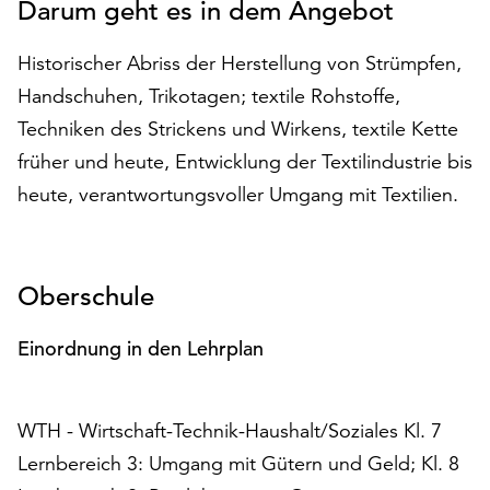
Darum geht es in dem Angebot
auf
„Alle
Historischer Abriss der Herstellung von Strümpfen,
akzeptieren“,
Handschuhen, Trikotagen; textile Rohstoffe,
um
alle
Techniken des Strickens und Wirkens, textile Kette
Cookies
früher und heute, Entwicklung der Textilindustrie bis
zu
heute, verantwortungsvoller Umgang mit Textilien.
akzeptieren.
Sie
können
Ihr
Oberschule
Einverständnis
jederzeit
Einordnung in den Lehrplan
ändern
und
widerrufen.
Dafür
WTH - Wirtschaft-Technik-Haushalt/Soziales Kl. 7
steht
Lernbereich 3: Umgang mit Gütern und Geld; Kl. 8
Ihnen