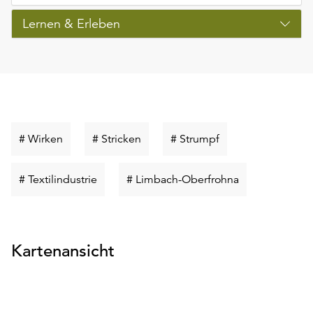
Lernen & Erleben
Schlüsselwort
Schlüsselwort
Schlüsselwort
# Wirken
# Stricken
# Strumpf
suchen
suchen
suchen
Schlüsselwort
Schlüsselwort
# Textilindustrie
# Limbach-Oberfrohna
suchen
suchen
Kartenansicht