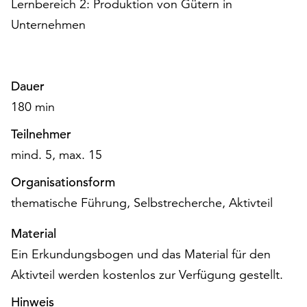
Lernbereich 2: Produktion von Gütern in
am
Ende
Unternehmen
der
Seite
die
Schaltfläche
Dauer
„Cookie-
180 min
Einstellungen“
zur
Teilnehmer
Verfügung.
mind. 5, max. 15
Funktionale
Cookies
Organisationsform
werden
thematische Führung, Selbstrecherche, Aktivteil
auch
ohne
Material
Ihr
Ein Erkundungsbogen und das Material für den
Einverständnis
Aktivteil werden kostenlos zur Verfügung gestellt.
weiterhin
ausgeführt.
Hinweis